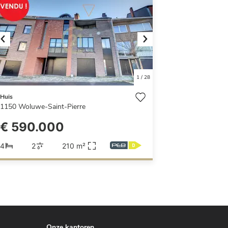
Previous
Next
1
/
28
Huis
1150
Woluwe-Saint-Pierre
€ 590.000
4
2
210 m²
Onze kantoren