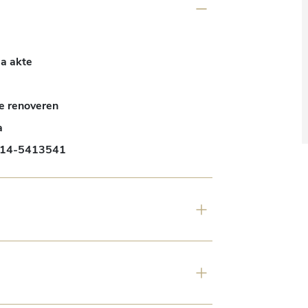
a akte
e renoveren
a
14-5413541