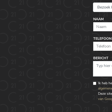
NAAM
TELEFOON
BERICHT
Ik heb h
algemene
Deze si
van Goog