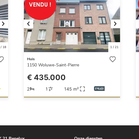
Next
Previous
Next
/
18
1
/
21
Huis
1150
Woluwe-Saint-Pierre
€ 435.000
2
1
145 m²
 21 Benelux
Onze diensten