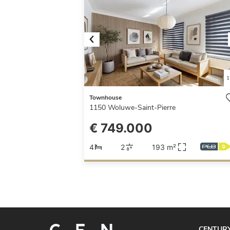
Previous
1
Townhouse
1150
Woluwe-Saint-Pierre
€ 749.000
4
2
193 m²
CENTURY