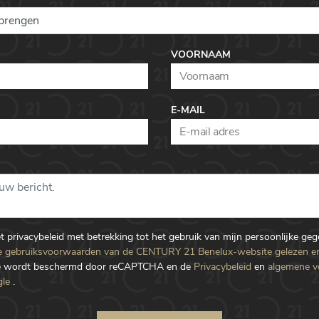
VOORNAAM
E-MAIL
et privacybeleid met betrekking tot het gebruik van mijn persoonlijke ge
 gebruiksvoorwaarden van de CENTURY 21 Benelux-website gelezen e
te wordt beschermd door reCAPTCHA en de
Privacybeleid
en
algemene 
le
.