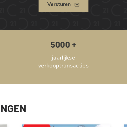
Versturen
5000 +
jaarlijkse
verkooptransacties
INGEN