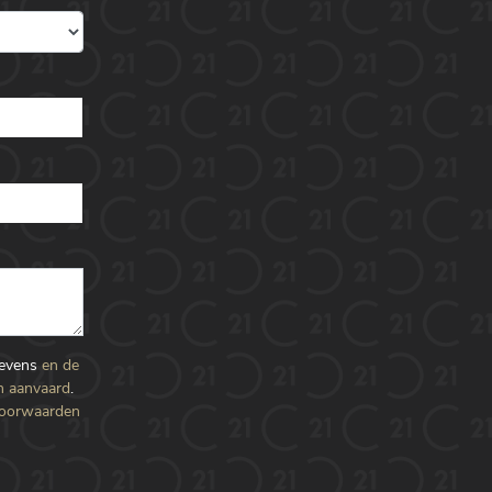
gevens
en de
n aanvaard
.
voorwaarden