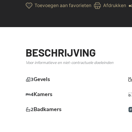
Toevoegen aan favorieten
Afdrukken
BESCHRIJVING
Voor informatieve en niet-contractuele doeleinden
Gevels
3
Kamers
4
Badkamers
2