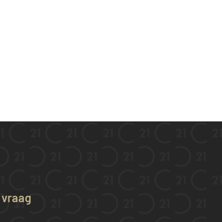
w vraag