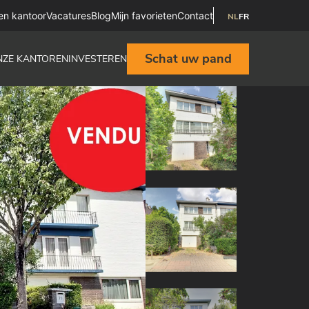
en kantoor
Vacatures
Blog
Mijn favorieten
Contact
NL
FR
Schat uw pand
NZE KANTOREN
INVESTEREN