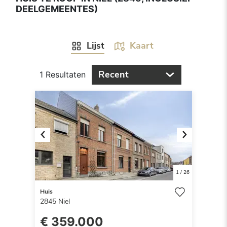
DEELGEMEENTES)
Lijst
Kaart
Recent
1 Resultaten
Previous
Next
1
/
26
Huis
2845
Niel
€ 359.000