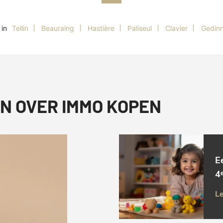
in
Tellin
Beauraing
Hastière
Paliseul
Clavier
Gedin
N OVER IMMO KOPEN
E
4ᵉ
Le