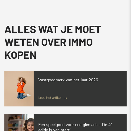
ALLES WAT JE MOET
WETEN OVER IMMO
KOPEN
Vastgoedmerk van het Jaar 2026
Lees het artikel
Een speelgoed voor een glimlach – De 4ᵉ
editie is van start!