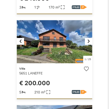
3
1
170 m²
Previous
Next
1
/
25
Villa
5651
LANEFFE
€ 200.000
5
210 m²