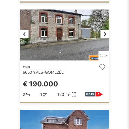
Previous
Next
1
/
14
Huis
5650
YVES-GOMEZÉE
€ 190.000
2
1
120 m²