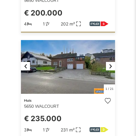
5650
WALCOURT
€ 200.000
4
1
202 m²
Previous
Next
1
/
21
Huis
5650
WALCOURT
€ 235.000
3
1
231 m²