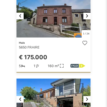
Previous
Next
1
/
24
Huis
5650
FRAIRE
€ 175.000
5
1
160 m²
Previous
Next