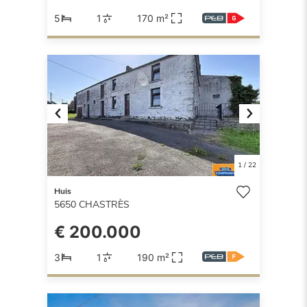
5
1
170 m²
Previous
Next
1
/
22
Huis
5650
CHASTRÈS
€ 200.000
3
1
190 m²