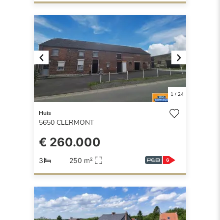
Previous
Next
1
/
24
Huis
5650
CLERMONT
€ 260.000
3
250 m²