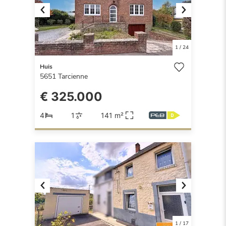
Previous
Next
1
/
24
Huis
5651
Tarcienne
€ 325.000
4
1
141 m²
Previous
Next
1
/
17