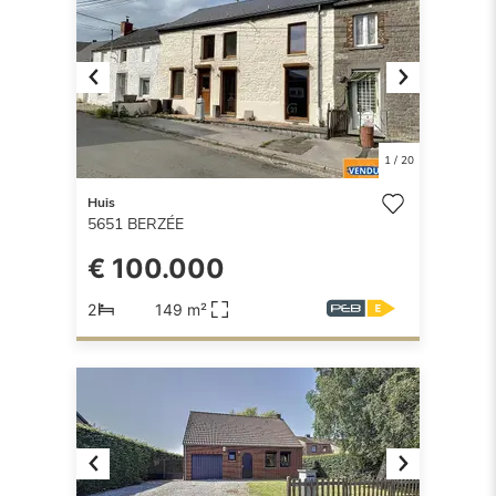
Previous
Next
1
/
20
Huis
5651
BERZÉE
€ 100.000
2
149 m²
Previous
Next