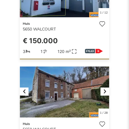
1
/
12
Huis
5650
WALCOURT
€ 150.000
3
1
120 m²
Previous
Next
1
/
28
Huis