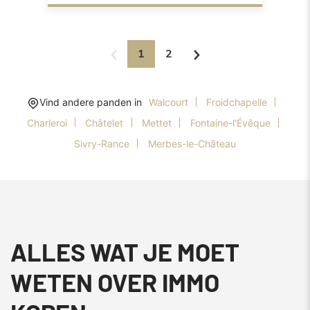
1
2
Vind andere panden in
Walcourt
Froidchapelle
Charleroi
Châtelet
Mettet
Fontaine-l'Évêque
Sivry-Rance
Merbes-le-Château
ALLES WAT JE MOET
WETEN OVER IMMO