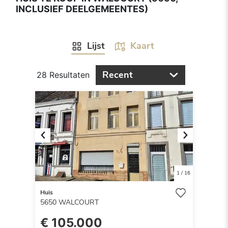
INCLUSIEF DEELGEMEENTES)
Lijst
Kaart
Recent
28 Resultaten
Previous
Next
1
/
16
Huis
5650
WALCOURT
€ 105.000