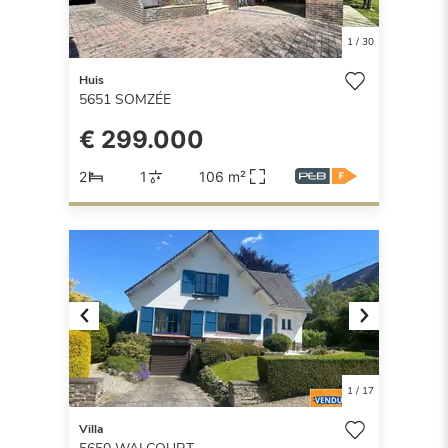
1
/
30
Huis
5651
SOMZÉE
€ 299.000
2
1
106 m²
Previous
Next
1
/
17
Villa