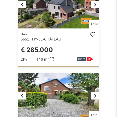
Previous
Next
1
/
23
Huis
5651
THY-LE-CHÂTEAU
€ 285.000
2
146 m²
Previous
Next
1
/
21