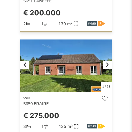
5651
LANEFFE
€ 200.000
2
1
130 m²
Previous
Next
1
/
28
Villa
5650
FRAIRE
€ 275.000
3
1
135 m²