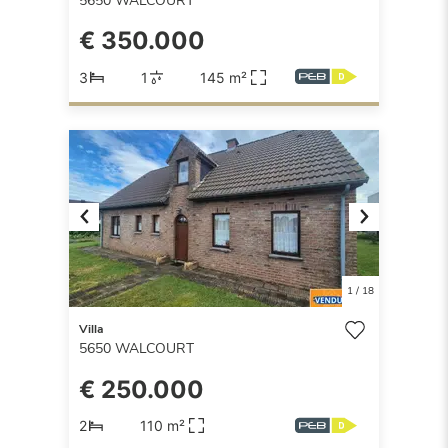
5650
WALCOURT
€ 350.000
3
1
145 m²
Previous
Next
1
/
18
Villa
5650
WALCOURT
€ 250.000
2
110 m²