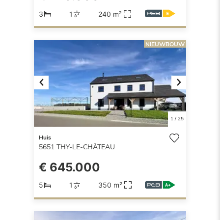
3
1
240 m²
NIEUWBOUW
Previous
Next
1
/
25
Huis
5651
THY-LE-CHÂTEAU
€ 645.000
5
1
350 m²