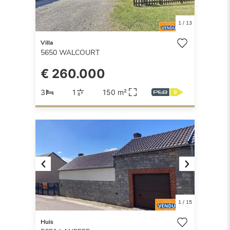
1
/
13
Villa
5650
WALCOURT
€ 260.000
3
1
150 m²
Previous
Next
1
/
15
Huis