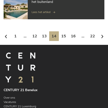
het buitenland
Lees het artikel
1
...
12
13
14
15
16
...
22
CENTURY 21 Benelux
Over ons
Vacatures
CENTURY 21 Luxemburg