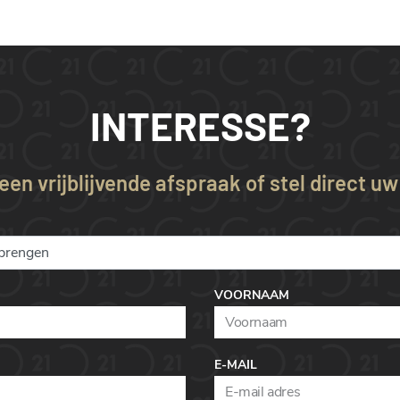
INTERESSE?
en vrijblijvende afspraak of stel direct u
VOORNAAM
E-MAIL