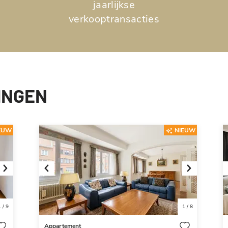
jaarlijkse
verkooptransacties
INGEN
EUW
NIEUW
Next
Previous
Next
1
/
9
1
/
8
Appartement