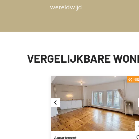
wereldwijd
VERGELIJKBARE WON
NI
Previous
Appartement