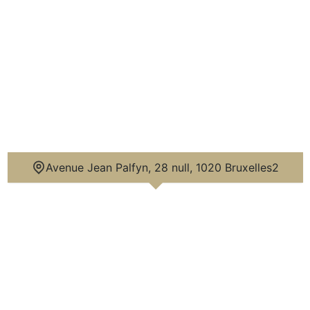
Avenue Jean Palfyn, 28 null, 1020 Bruxelles2