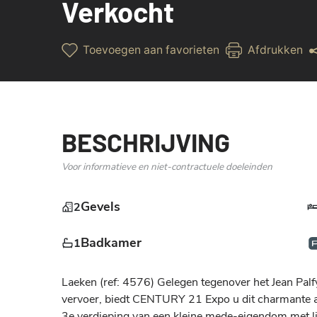
Verkocht
Toevoegen aan favorieten
Afdrukken
BESCHRIJVING
Voor informatieve en niet-contractuele doeleinden
Gevels
2
Badkamer
1
Laeken (ref: 4576) Gelegen tegenover het Jean Palfyn
vervoer, biedt CENTURY 21 Expo u dit charmante a
3e verdieping van een kleine mede-eigendom met lift