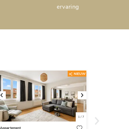
ervaring
NIEUW
Previous
Next
1
/
7
Appartement