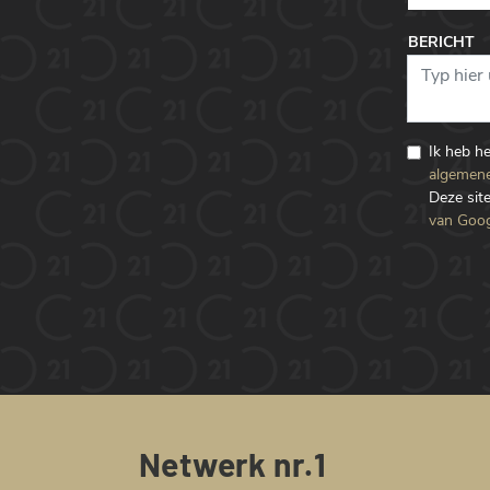
BERICHT
Ik heb h
algemene
Deze si
van Goog
Netwerk nr.1