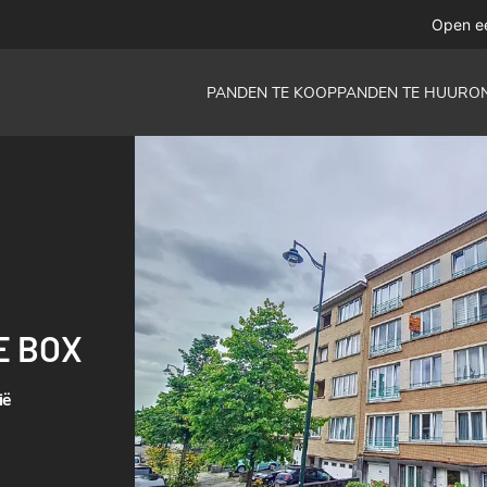
Open e
PANDEN TE KOOP
PANDEN TE HUUR
O
E BOX
ië