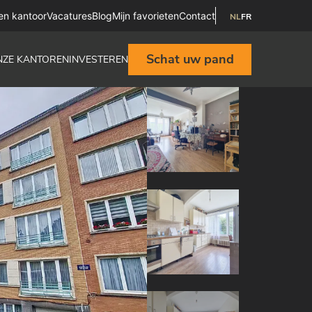
en kantoor
Vacatures
Blog
Mijn favorieten
Contact
NL
FR
Schat uw pand
NZE KANTOREN
INVESTEREN