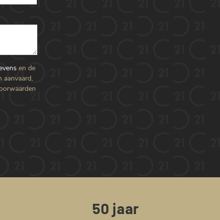
gevens
en de
n aanvaard
.
voorwaarden
50 jaar