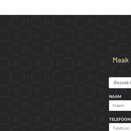
Maak e
NAAM
TELEFOON