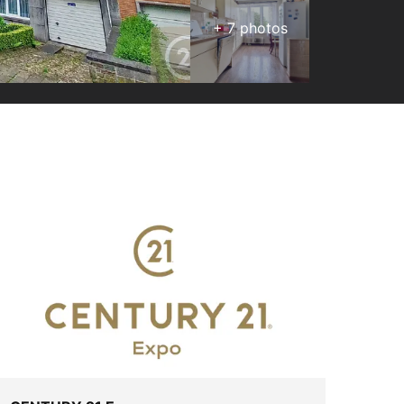
+
7
photos