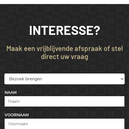
INTERESSE?
Maak een vrijblijvende afspraak of stel
direct uw vraag
NAAM
VOORNAAM