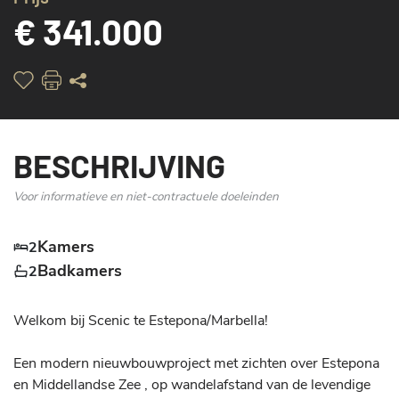
€ 341.000
BESCHRIJVING
Voor informatieve en niet-contractuele doeleinden
Kamers
2
Badkamers
2
Welkom bij Scenic te Estepona/Marbella! 

Een modern nieuwbouwproject met zichten over Estepona 
en Middellandse Zee , op wandelafstand van de levendige 