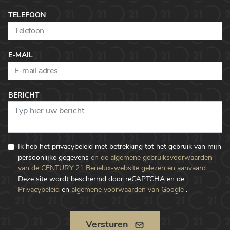
TELEFOON
E-MAIL
BERICHT
Ik heb het privacybeleid met betrekking tot het gebruik van mijn
persoonlijke gegevens
en de algemene gebruiksvoorwaarden
van de CENTURY 21 Benelux-website gelezen en aanvaard
.
Deze site wordt beschermd door reCAPTCHA en de
Privacybeleid
en
algemene voorwaarden van Google
.
Versturen