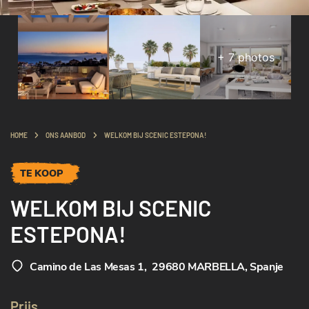
+
7
photos
HOME
ONS AANBOD
WELKOM BIJ SCENIC ESTEPONA!
TE KOOP
WELKOM BIJ SCENIC
ESTEPONA!
Camino de Las Mesas 1
,
29680 MARBELLA, Spanje
Prijs