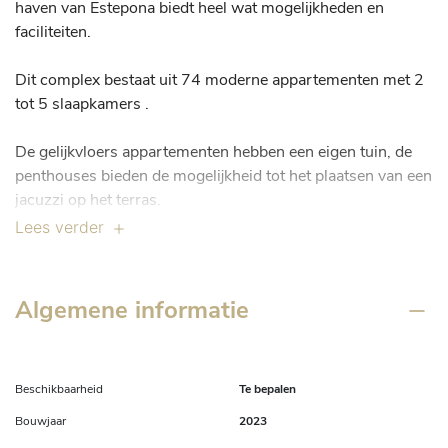
haven van Estepona biedt heel wat mogelijkheden en 
faciliteiten.

Dit complex bestaat uit 74 moderne appartementen met 2 
tot 5 slaapkamers .

De gelijkvloers appartementen hebben een eigen tuin, de 
penthouses bieden de mogelijkheid tot het plaatsen van een 
jacuzzi op het terras.

Lees verder
De appartementen die van grote mooie grote oppervlakte 
zijn hebben een open plan indeling met volledig ingerichte 
keuken en een lichte leefruimte door de grote schuiframen , 
Algemene informatie
aansluitend op een ruim zuid gericht terras. De 
oppervlaktes variëren van 112 - 181 m2.

Dit hedendaags project biedt verder mooie aangelegde 
Beschikbaarheid
Te bepalen
tuinen met een groot gemeenschappelijk zwembad , gym 
Bouwjaar
2023
en een multifunctionele ruimte .De meeste appartementen 