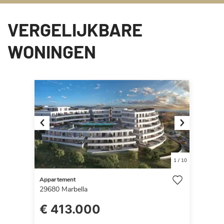
VERGELIJKBARE
WONINGEN
Previous
Next
1
/
10
Appartement
29680
Marbella
€ 413.000