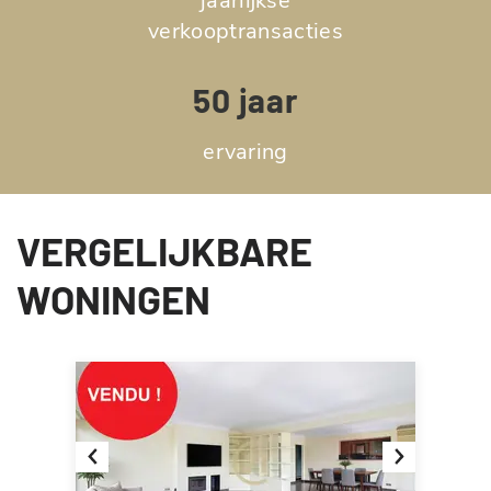
jaarlijkse
verkooptransacties
50 jaar
ervaring
VERGELIJKBARE
WONINGEN
Previous
Next