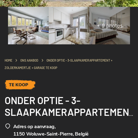
+
9
photos
HOME
ONS AANBOD
ONDER OPTIE - 3-SLAAPKAMERAPPARTEMENT +
ZOLDERKAMERTJE + GARAGE TE KOOP
TE KOOP
ONDER OPTIE - 3-
SLAAPKAMERAPPARTEMEN
T + ZOLDERKAMERTJE +
Adres op aanvraag
,
GARAGE TE KOOP
1150 Woluwe-Saint-Pierre, België