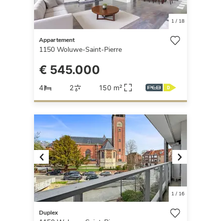
1
/
18
Appartement
1150
Woluwe-Saint-Pierre
€ 545.000
4
2
150 m²
Previous
Next
1
/
16
Duplex