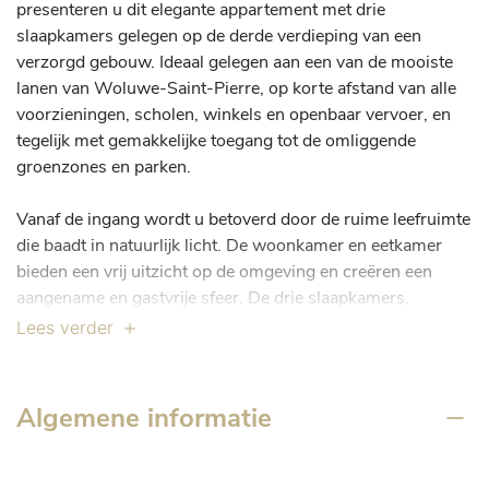
presenteren u dit elegante appartement met drie 
slaapkamers gelegen op de derde verdieping van een 
verzorgd gebouw. Ideaal gelegen aan een van de mooiste 
lanen van Woluwe-Saint-Pierre, op korte afstand van alle 
voorzieningen, scholen, winkels en openbaar vervoer, en 
tegelijk met gemakkelijke toegang tot de omliggende 
groenzones en parken.

Vanaf de ingang wordt u betoverd door de ruime leefruimte 
die baadt in natuurlijk licht. De woonkamer en eetkamer 
bieden een vrij uitzicht op de omgeving en creëren een 
aangename en gastvrije sfeer. De drie slaapkamers, 
waarvan twee met en-suite badkamer, zijn royaal bemeten 
Lees verder
en ideaal voor een gezin of om een kantoorruimte in te 
richten.

Algemene informatie
Beschut tegen geluidsoverlast heeft het appartement ook 
een extra ruimte op de begane grond van het gebouw die 
kan worden gebruikt als slaapkamer of kantoor.
