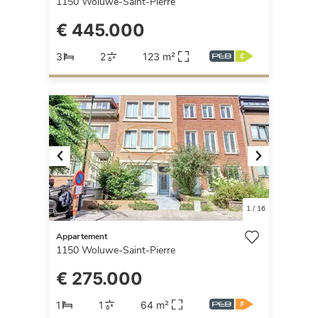
1150
Woluwe-Saint-Pierre
€ 445.000
3
2
123 m²
Previous
Next
1
/
16
Appartement
1150
Woluwe-Saint-Pierre
€ 275.000
1
1
64 m²