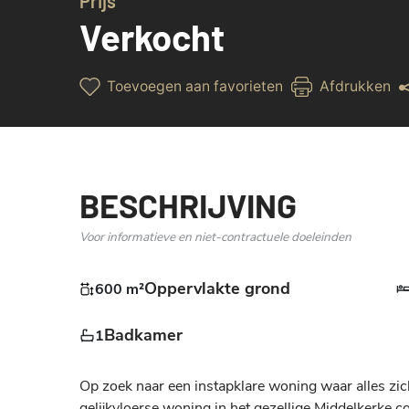
Prijs
Verkocht
Toevoegen aan favorieten
Afdrukken
BESCHRIJVING
Voor informatieve en niet-contractuele doeleinden
Oppervlakte grond
600 m²
Badkamer
1
Op zoek naar een instapklare woning waar alles zic
gelijkvloerse woning in het gezellige Middelkerke co