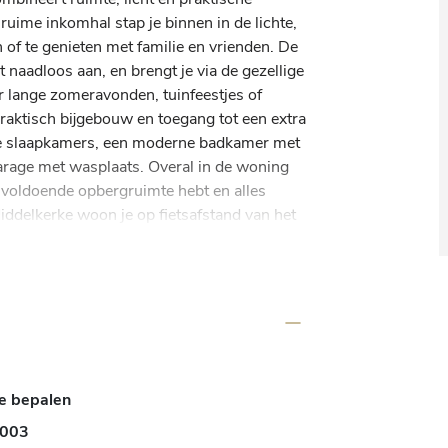
ruime inkomhal stap je binnen in de lichte, 
of te genieten met familie en vrienden. De 
 naadloos aan, en brengt je via de gezellige 
r lange zomeravonden, tuinfeestjes of 
praktisch bijgebouw en toegang tot een extra 
e slaapkamers, een moderne badkamer met 
arage met wasplaats. Overal in de woning 
 voldoende opbergruimte hebt en alles 
Middelkerke woon je op fietsafstand van het 
ge buurt.
e bepalen
003