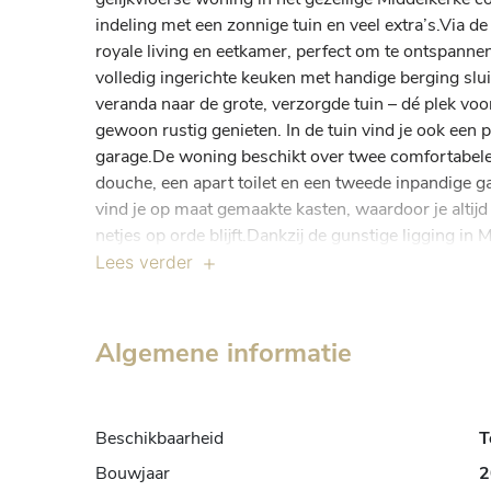
indeling met een zonnige tuin en veel extra’s.Via de 
royale living en eetkamer, perfect om te ontspannen 
volledig ingerichte keuken met handige berging sluit
veranda naar de grote, verzorgde tuin – dé plek voo
gewoon rustig genieten. In de tuin vind je ook een 
garage.De woning beschikt over twee comfortabel
douche, een apart toilet en een tweede inpandige g
vind je op maat gemaakte kasten, waardoor je altijd
netjes op orde blijft.Dankzij de gunstige ligging in 
strand, winkels en restaurants, en toch in een rusti
Lees verder
Algemene informatie
Beschikbaarheid
T
Bouwjaar
2