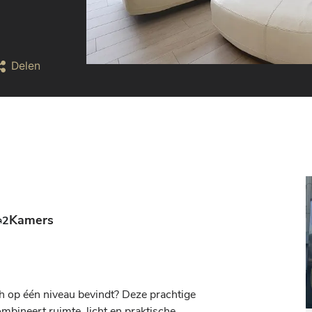
Delen
Kamers
2
h op één niveau bevindt? Deze prachtige 
mbineert ruimte, licht en praktische 