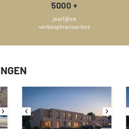
5000 +
jaarlijkse
verkooptransacties
INGEN
Next
Previous
Next