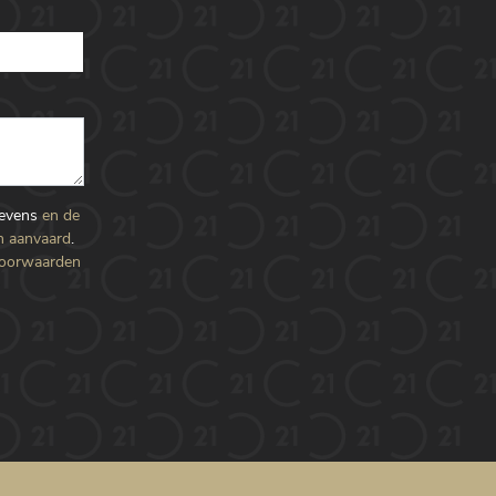
gevens
en de
n aanvaard
.
voorwaarden