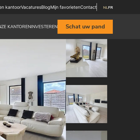
en kantoor
Vacatures
Blog
Mijn favorieten
Contact
NL
FR
Schat uw pand
NZE KANTOREN
INVESTEREN