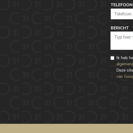
TELEFOON
BERICHT
Ik heb h
algemene
Deze si
van Goog