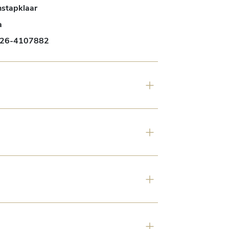
nstapklaar
a
26-4107882