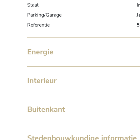
Staat
I
Parking/Garage
J
Referentie
5
Energie
Interieur
Buitenkant
Stedenbouwkundige informatie