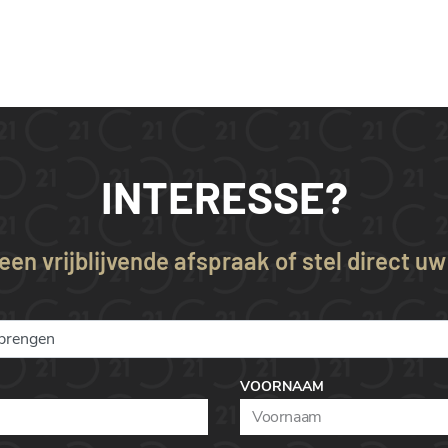
INTERESSE?
en vrijblijvende afspraak of stel direct u
VOORNAAM