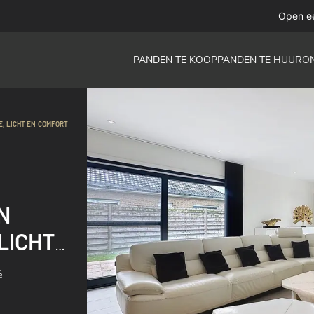
Open e
PANDEN TE KOOP
PANDEN TE HUUR
O
E, LICHT EN COMFORT
N
LICHT
E KUST
ë