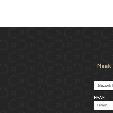
Maak e
NAAM