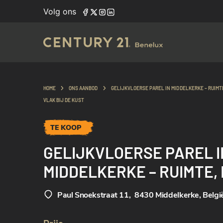
Volg ons
HOME
ONS AANBOD
GELIJKVLOERSE PAREL IN MIDDELKERKE – RUIMT
VLAK BIJ DE KUST
TE KOOP
GELIJKVLOERSE PAREL I
MIDDELKERKE – RUIMTE, 
EN COMFORT VLAK BIJ D
Paul Snoekstraat 11
,
8430 Middelkerke, Belgi