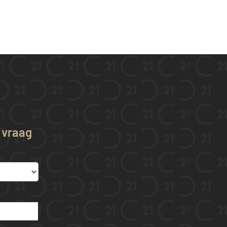
w vraag