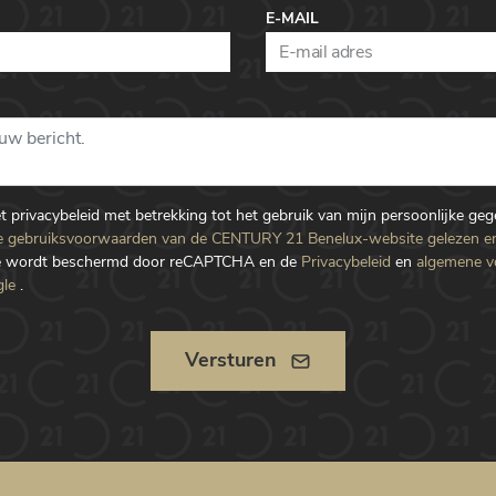
E-MAIL
et privacybeleid met betrekking tot het gebruik van mijn persoonlijke ge
 gebruiksvoorwaarden van de CENTURY 21 Benelux-website gelezen e
te wordt beschermd door reCAPTCHA en de
Privacybeleid
en
algemene 
le
.
Versturen