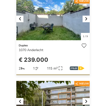
NIEUW
Previous
Next
1
/
9
Duplex
1070
Anderlecht
€ 239.000
2
1
115 m²
NIEUW
Previous
Next