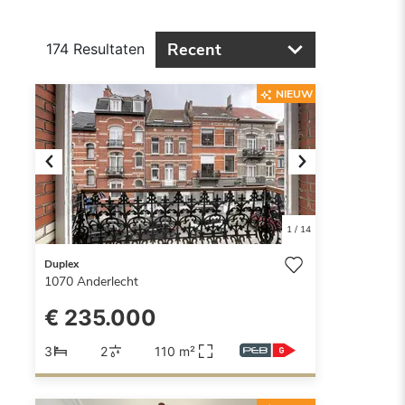
Recent
174 Resultaten
NIEUW
Previous
Next
1
/
14
Duplex
1070
Anderlecht
€ 235.000
3
2
110 m²