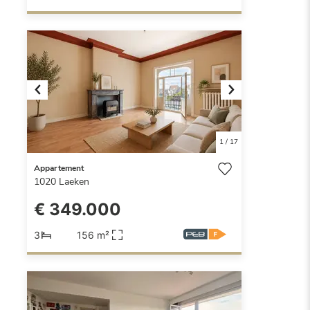
Previous
Next
1
/
17
Appartement
1020
Laeken
€ 349.000
3
156 m²