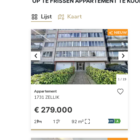
OP TE FRISSEN APPARTEMENT TE KOOP
Lijst
Kaart
NIEUW
Previous
Next
1
/
19
Appartement
1731
ZELLIK
€ 279.000
2
1
92 m²