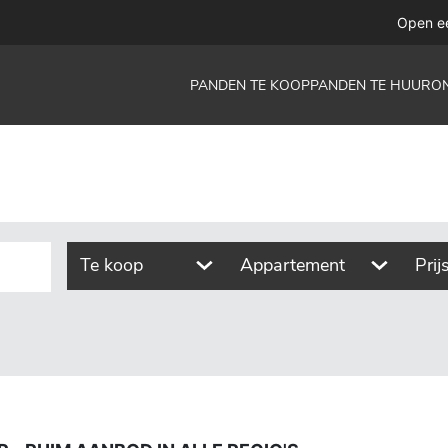
od in alle regio's
Open e
PANDEN TE KOOP
PANDEN TE HUUR
O
Te koop
Appartement
Prij