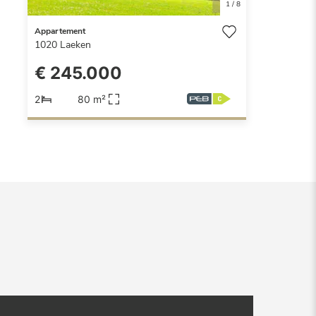
1
/
8
Appartement
1020
Laeken
€ 245.000
2
80 m²