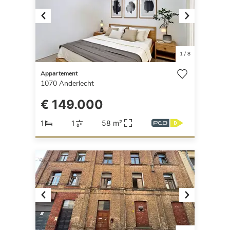
Previous
Next
1
/
8
Appartement
1070
Anderlecht
€ 149.000
1
1
58 m²
Previous
Next