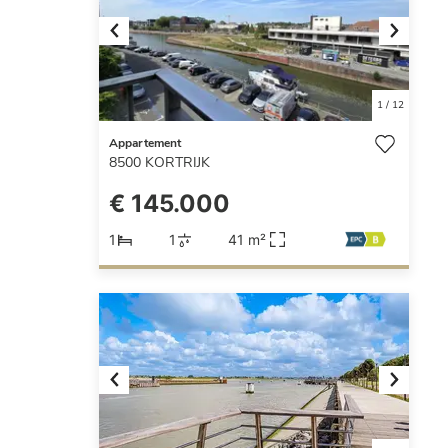
Previous
Next
1
/
12
Appartement
8500
KORTRIJK
€ 145.000
1
1
41 m²
Previous
Next