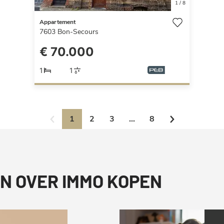
1
/
8
Appartement
7603
Bon-Secours
€ 70.000
1
1
1
2
3
...
8
N OVER IMMO KOPEN