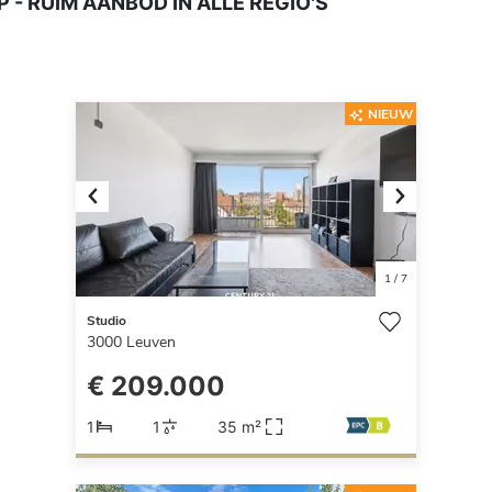
 - RUIM AANBOD IN ALLE REGIO'S
NIEUW
Previous
Next
1
/
7
Studio
3000
Leuven
€ 209.000
1
1
35 m²