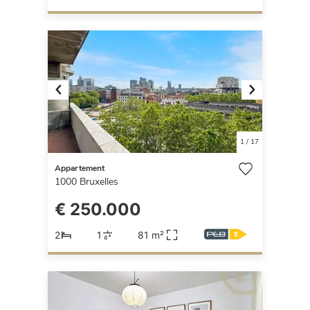
Previous
Next
1
/
17
Appartement
1000
Bruxelles
€ 250.000
2
1
81 m²