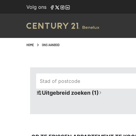
Navigated to Op te frissen appartement te koop - ruim aanb
Volg ons
HOME
ONS AANBOD
Stad of postcode
Uitgebreid zoeken (1)