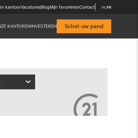
en kantoor
Vacatures
Blog
Mijn favorieten
Contact
NL
FR
Schat uw pand
NZE KANTOREN
INVESTEREN
s