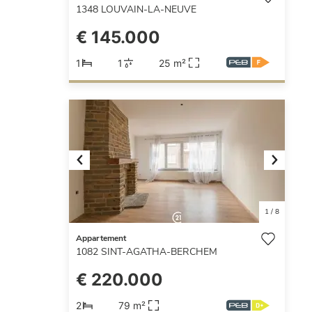
1348
LOUVAIN-LA-NEUVE
€ 145.000
1
1
25 m²
Previous
Next
1
/
8
Appartement
1082
SINT-AGATHA-BERCHEM
€ 220.000
2
79 m²