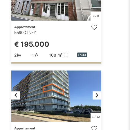
1
/
8
Appartement
5590
CINEY
€ 195.000
2
1
108 m²
Previous
Next
1
/
12
Appartement