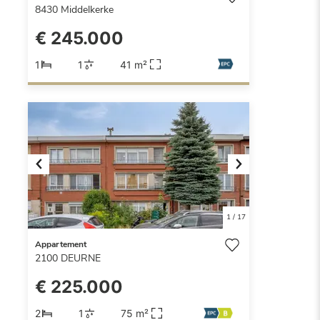
8430
Middelkerke
€ 245.000
1
1
41 m²
Previous
Next
1
/
17
Appartement
2100
DEURNE
€ 225.000
2
1
75 m²