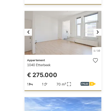
Previous
Next
1
/
10
Appartement
1040
Etterbeek
€ 275.000
1
1
70 m²