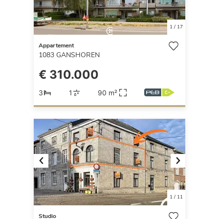
1
/
17
Appartement
1083
GANSHOREN
€ 310.000
3
1
90 m²
Previous
Next
1
/
11
Studio