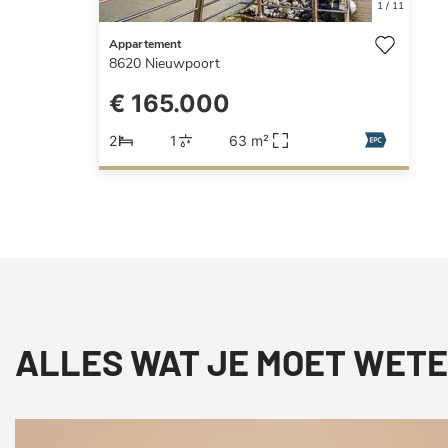
1
/
11
Appartement
8620
Nieuwpoort
€ 165.000
2
1
63 m²
ALLES WAT JE MOET WETE