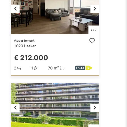
Previous
Next
1
/
7
Appartement
1020
Laeken
€ 212.000
2
1
70 m²
Previous
Next