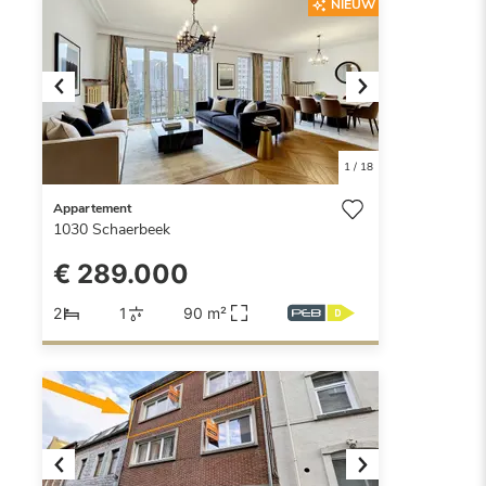
NIEUW
Previous
Next
1
/
18
Appartement
1030
Schaerbeek
€ 289.000
2
1
90 m²
Previous
Next