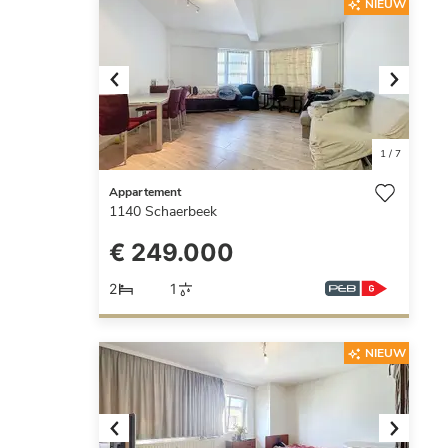
NIEUW
Previous
Next
1
/
7
Appartement
1140
Schaerbeek
€ 249.000
2
1
NIEUW
Previous
Next