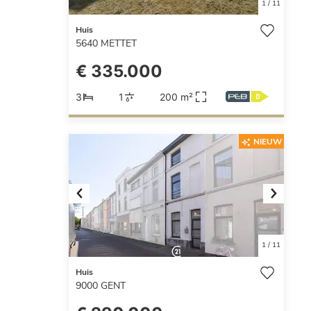
1
/
11
Huis
5640
METTET
€ 335.000
3
1
200 m²
NIEUW
Previous
Next
1
/
11
Huis
9000
GENT