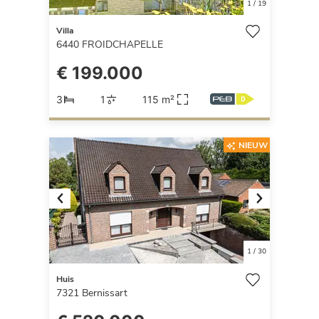
1
/
19
Villa
6440
FROIDCHAPELLE
€ 199.000
3
1
115 m²
NIEUW
Previous
Next
1
/
30
Huis
7321
Bernissart