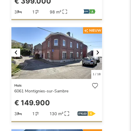
€ 399.000
3
1
98 m²
NIEUW
Previous
Next
1
/
18
Huis
6061
Montignies-sur-Sambre
€ 149.900
3
1
130 m²