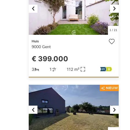
Previous
Next
1
/
21
Huis
9000
Gent
€ 399.000
3
1
112 m²
NIEUW
Previous
Next