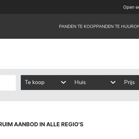
 in alle regio's
Open e
PANDEN TE KOOP
PANDEN TE HUUR
O
Te koop
Huis
Prijs
RUIM AANBOD IN ALLE REGIO'S