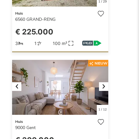
1
/
29
Huis
6560
GRAND-RENG
€ 225.000
3
1
100 m²
NIEUW
Previous
Next
1
/
12
Huis
9000
Gent