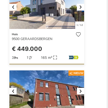
Previous
Next
1
/
12
Huis
9500
GERAARDSBERGEN
€ 449.000
3
1
165 m²
NIEUW
Previous
Next