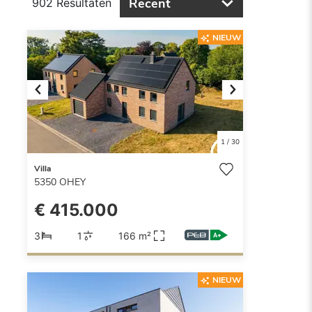
Recent
902 Resultaten
NIEUW
Previous
Next
1
/
30
Villa
5350
OHEY
€ 415.000
3
1
166 m²
NIEUW