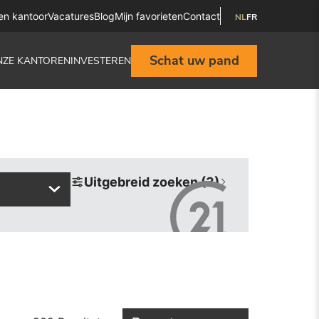
en kantoor
Vacatures
Blog
Mijn favorieten
Contact
NL
FR
Schat uw pand
NZE KANTOREN
INVESTEREN
Uitgebreid zoeken (3)