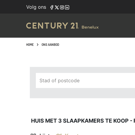
Navigated to Huis met 3 slaapkamers te koop - ruim aanbod
Volg ons
HOME
ONS AANBOD
Stad of postcode
HUIS MET 3 SLAAPKAMERS TE KOOP - 