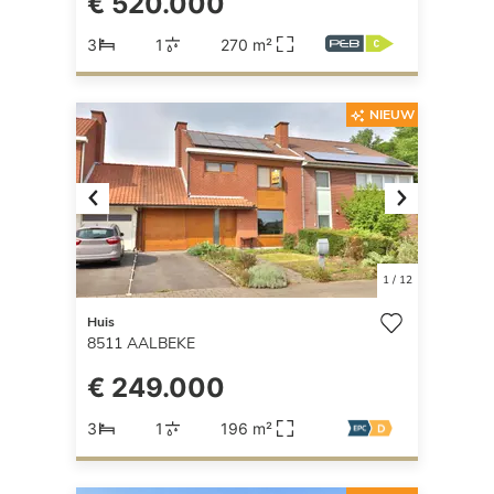
€ 520.000
3
1
270 m²
NIEUW
Previous
Next
1
/
12
Huis
8511
AALBEKE
€ 249.000
3
1
196 m²