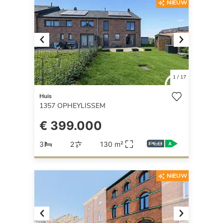
NIEUW
Previous
Next
1
/
17
Huis
1357
OPHEYLISSEM
€ 399.000
3
2
130 m²
NIEUW
Previous
Next