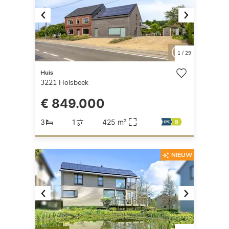
Previous
Next
1
/
29
Huis
3221
Holsbeek
€ 849.000
3
1
425 m²
NIEUW
Previous
Next