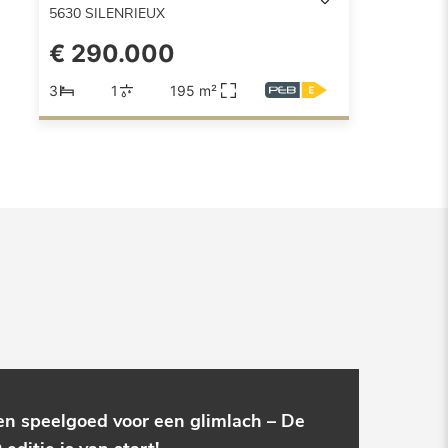
5630
SILENRIEUX
€ 290.000
3
1
195 m²
en speelgoed voor een glimlach – De