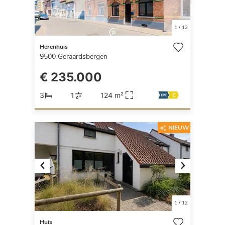
1
/
12
Herenhuis
9500
Geraardsbergen
€ 235.000
3
1
124 m²
NIEUW
Previous
Next
1
/
12
Huis