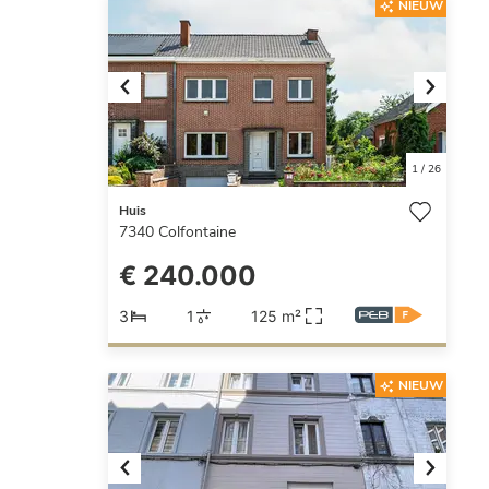
NIEUW
Previous
Next
1
/
26
Huis
7340
Colfontaine
€ 240.000
3
1
125 m²
NIEUW
Previous
Next