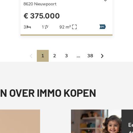
8620
Nieuwpoort
€ 375.000
3
1
92 m²
1
2
3
...
38
N OVER IMMO KOPEN
E