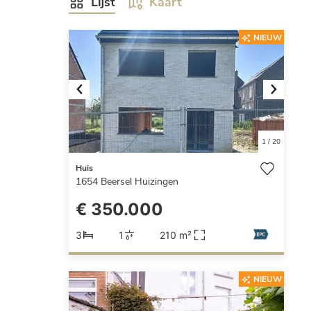
Lijst
Kaart
NIEUW
Previous
Next
1
/
20
Huis
1654
Beersel Huizingen
€ 350.000
3
1
210 m²
NIEUW