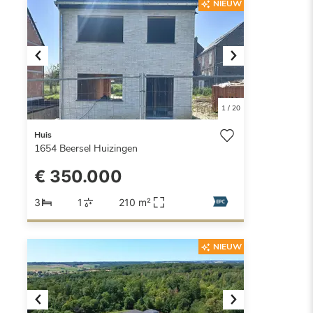
NIEUW
Previous
Next
1
/
20
Huis
1654
Beersel Huizingen
€ 350.000
3
1
210 m²
NIEUW
Previous
Next