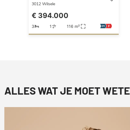
3012
Wilsele
€ 394.000
3
1
116 m²
ALLES WAT JE MOET WETE