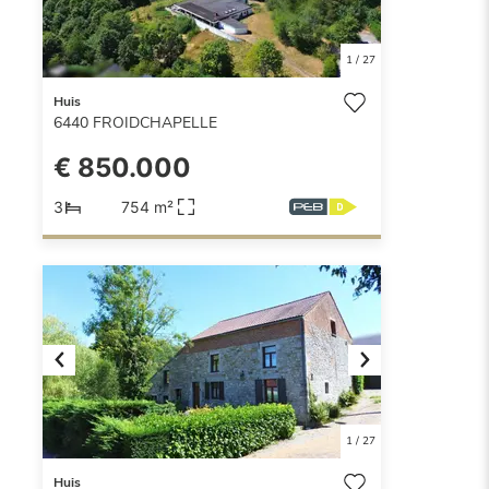
1
/
27
Huis
6440
FROIDCHAPELLE
€ 850.000
3
754 m²
Previous
Next
1
/
27
Huis