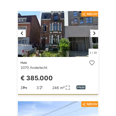
NIEUW
Previous
Next
1
/
20
Huis
1070
Anderlecht
€ 385.000
3
3
246 m²
NIEUW