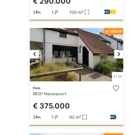
€ 290.000
3
1
100 m²
NIEUW
Previous
Next
1
/
12
Huis
8620
Nieuwpoort
€ 375.000
3
1
92 m²