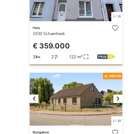
1
/
16
Huis
1030
Schaerbeek
€ 359.000
3
2
122 m²
NIEUW
Previous
Next
1
/
18
Bungalow