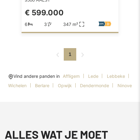
9300
AALST
€ 599.000
6
3
347 m²
1
Vind andere panden in
Affligem
Lede
Lebbeke
Wichelen
Berlare
Opwijk
Dendermonde
Ninove
ALLES WAT JE MOET