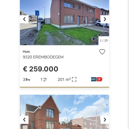
Previous
Next
1
/
25
Huis
9320
EREMBODEGEM
€ 259.000
3
1
201 m²
Previous
Next