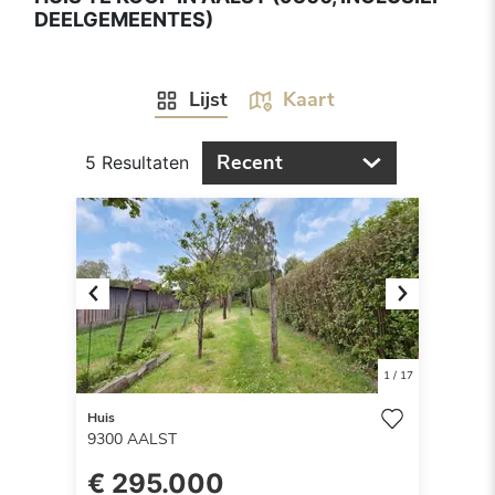
DEELGEMEENTES)
Lijst
Kaart
Recent
5 Resultaten
Previous
Next
1
/
17
Huis
9300
AALST
€ 295.000