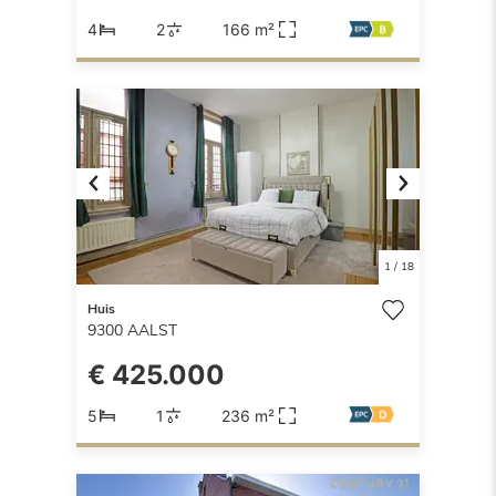
4
2
166 m²
Previous
Next
1
/
18
Huis
9300
AALST
€ 425.000
5
1
236 m²