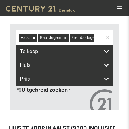
Navigated to Huis te koop in Aalst (9300, inclusief deelg
Aalst
Baardegem
Erembodegem
Gijzegem
Te koop
Huis
Prijs
Uitgebreid zoeken
HUIS TE KOOP IN AALST (9300, INCLUSIEF