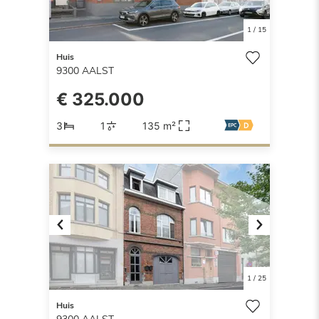
1
/
15
Huis
9300
AALST
€ 325.000
3
1
135 m²
Previous
Next
1
/
25
Huis