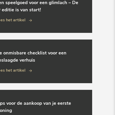
en speelgoed voor een glimlach – De
 editie is van start!
es het artikel
e onmisbare checklist voor een
eslaagde verhuis
es het artikel
ips voor de aankoop van je eerste
oning