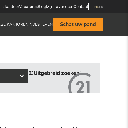
en kantoor
Vacatures
Blog
Mijn favorieten
Contact
NL
FR
Schat uw pand
NZE KANTOREN
INVESTEREN
Uitgebreid zoeken