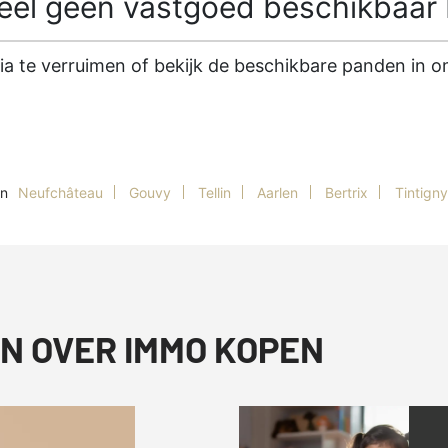
l geen vastgoed beschikbaar b
ria te verruimen of bekijk de beschikbare panden in
in
Neufchâteau
Gouvy
Tellin
Aarlen
Bertrix
Tintigny
N OVER IMMO KOPEN