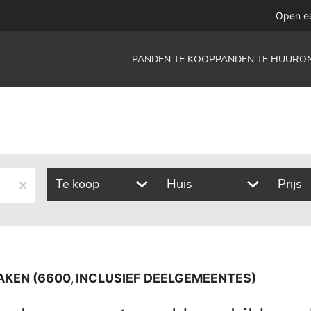
, inclusief deelgemeentes)
Open e
PANDEN TE KOOP
PANDEN TE HUUR
O
Te koop
Huis
Prijs
AKEN (6600, INCLUSIEF DEELGEMEENTES)