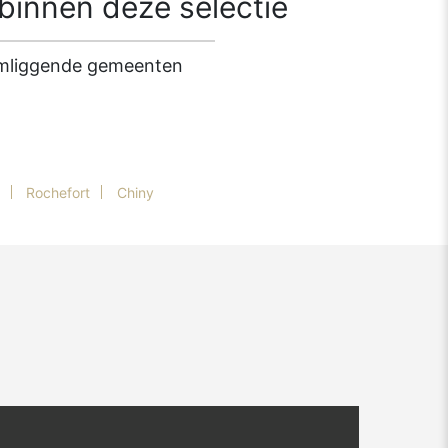
innen deze selectie
 omliggende gemeenten
Rochefort
Chiny