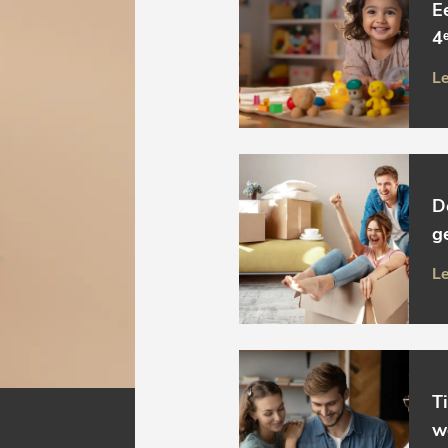
E
4ᵉ
Le
D
g
Le
T
w