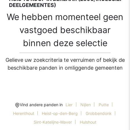
DEELGEMEENTES)
We hebben momenteel geen
vastgoed beschikbaar
binnen deze selectie
Gelieve uw zoekcriteria te verruimen of bekijk de
beschikbare panden in omliggende gemeenten
Vind andere panden in
Lier
Nijlen
Putte
Herenthout
Heist-op-den-Berg
Grobbendonk
Sint-Katelijne-Waver
Hulshout