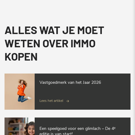
ALLES WAT JE MOET
WETEN OVER IMMO
KOPEN
Vastgoedmerk van het Jaar 2026
Lees het artikel
Een speelgoed voor een glimlach – De 4ᵉ
editie is van start!