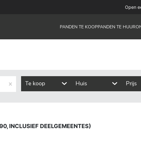
ief deelgemeentes)
Open e
PANDEN TE KOOP
PANDEN TE HUUR
O
Te koop
Huis
Prijs
90, INCLUSIEF DEELGEMEENTES)