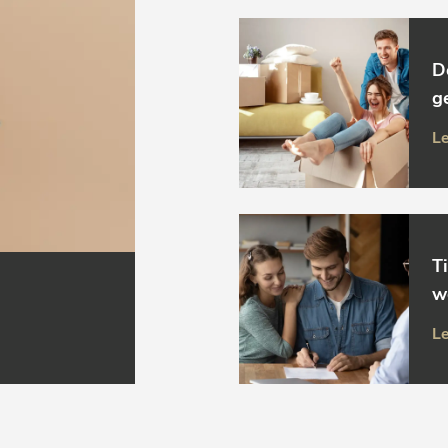
D
g
Le
T
w
Le