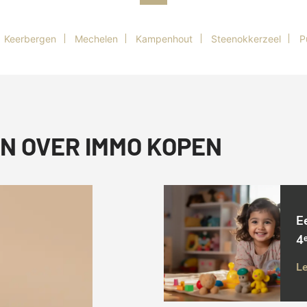
Keerbergen
Mechelen
Kampenhout
Steenokkerzeel
P
N OVER IMMO KOPEN
E
4ᵉ
Le