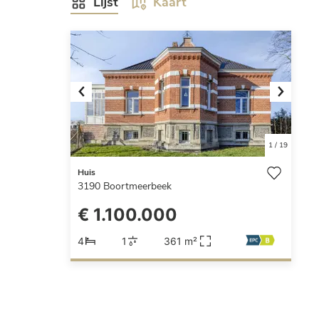
Lijst
Kaart
Previous
Next
1
/
19
Huis
3190
Boortmeerbeek
€ 1.100.000
4
1
361 m²