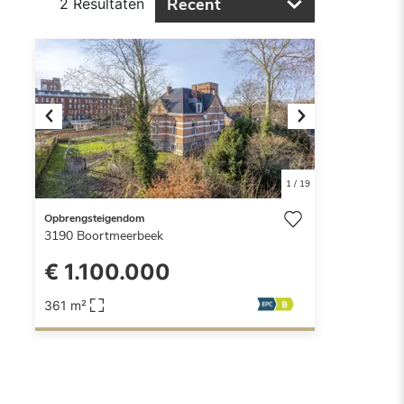
Recent
2 Resultaten
Previous
Next
1
/
19
Opbrengsteigendom
3190
Boortmeerbeek
€ 1.100.000
361 m²