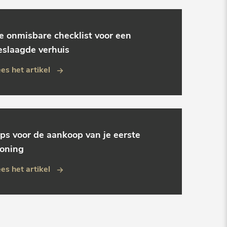
e onmisbare checklist voor een
eslaagde verhuis
es het artikel
ips voor de aankoop van je eerste
oning
es het artikel