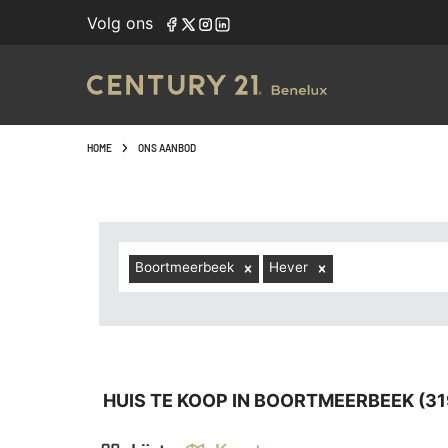
Navigated to Huis te koop in Boortmeerbeek (3190, inclus
Volg ons
HOME
ONS AANBOD
Boortmeerbeek
Hever
HUIS TE KOOP IN BOORTMEERBEEK (31