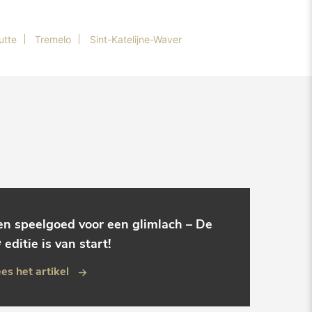
utte
Tremelo
Sint-Katelijne-Waver
en speelgoed voor een glimlach – De
 editie is van start!
es het artikel