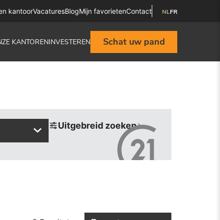
en kantoor
Vacatures
Blog
Mijn favorieten
Contact
NL
FR
Schat uw pand
NZE KANTOREN
INVESTEREN
Uitgebreid zoeken