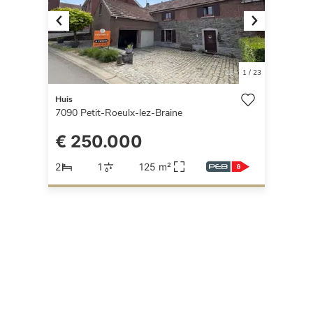
Previous
Next
1
/
23
Huis
7090
Petit-Roeulx-lez-Braine
€ 250.000
2
1
125 m²