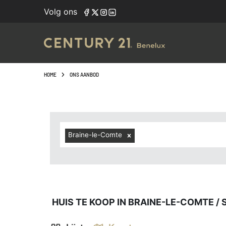
Navigated to Huis te koop in Braine-le-Comte / s-Gravenbr
Volg ons
HOME
ONS AANBOD
Braine-le-Comte
HUIS TE KOOP IN BRAINE-LE-COMTE /