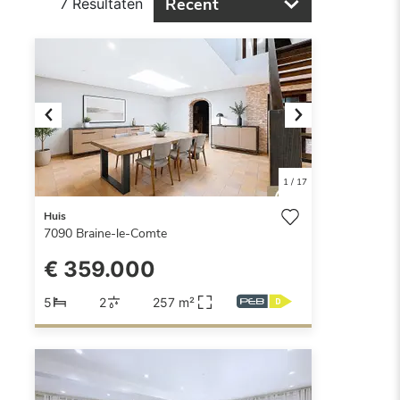
Recent
7 Resultaten
Previous
Next
1
/
17
Huis
7090
Braine-le-Comte
€ 359.000
5
2
257 m²