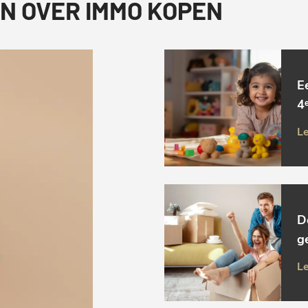
N OVER IMMO KOPEN
E
4ᵉ
Le
D
g
Le