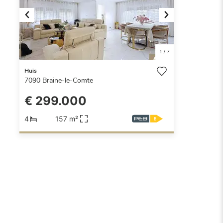
Previous
Next
1
/
7
Huis
7090
Braine-le-Comte
€ 299.000
4
157 m²