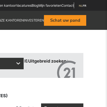
en kantoor
Vacatures
Blog
Mijn favorieten
Contact
NL
FR
Schat uw pand
NZE KANTOREN
INVESTEREN
Uitgebreid zoeken
TES)