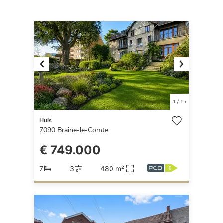
Previous
Next
1
/
15
Huis
7090
Braine-le-Comte
€ 749.000
7
3
480 m²