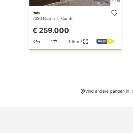
1
/
19
Huis
7090
Braine-le-Comte
€ 259.000
3
1
105 m²
Vind andere panden in