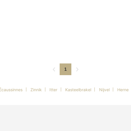
1
Écaussinnes
Zinnik
Itter
Kasteelbrakel
Nijvel
Herne