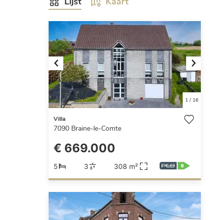
Lijst
Kaart
Previous
Next
1
/
16
Villa
7090
Braine-le-Comte
€ 669.000
5
3
308 m²