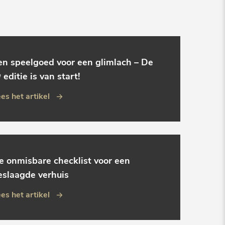
en speelgoed voor een glimlach – De
 editie is van start!
es het artikel
e onmisbare checklist voor een
eslaagde verhuis
es het artikel