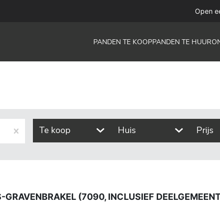
akel (7090, inclusief deelgemeentes)
Open e
PANDEN TE KOOP
PANDEN TE HUUR
O
Te koop
Huis
Prijs
 S-GRAVENBRAKEL (7090, INCLUSIEF DEELGEMEEN