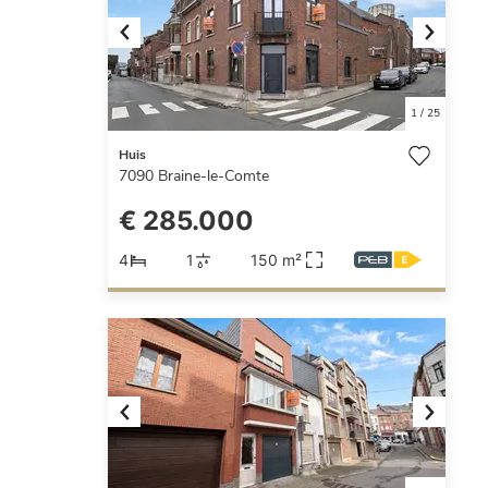
Previous
Next
1
/
25
Huis
7090
Braine-le-Comte
€ 285.000
4
1
150 m²
Previous
Next