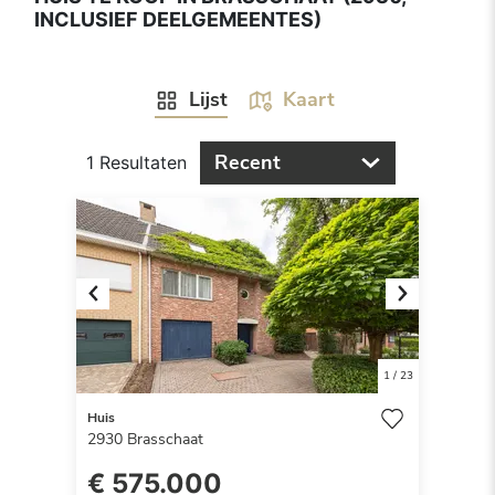
INCLUSIEF DEELGEMEENTES)
Lijst
Kaart
Recent
1 Resultaten
Previous
Next
1
/
23
Huis
2930
Brasschaat
€ 575.000