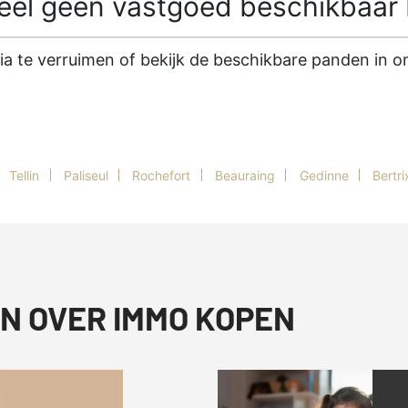
l geen vastgoed beschikbaar b
ria te verruimen of bekijk de beschikbare panden in
n
Tellin
Paliseul
Rochefort
Beauraing
Gedinne
Bertri
N OVER IMMO KOPEN