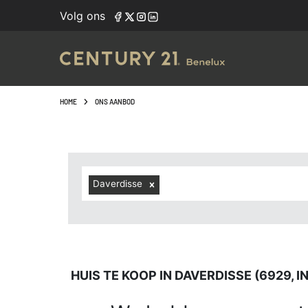
Navigated to Huis te koop in Daverdisse (6929, inclusief 
Volg ons
HOME
ONS AANBOD
Daverdisse
HUIS TE KOOP IN DAVERDISSE (6929, 