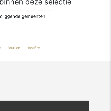
innen deze selectie
 omliggende gemeenten
x
Bouillon
Hastière