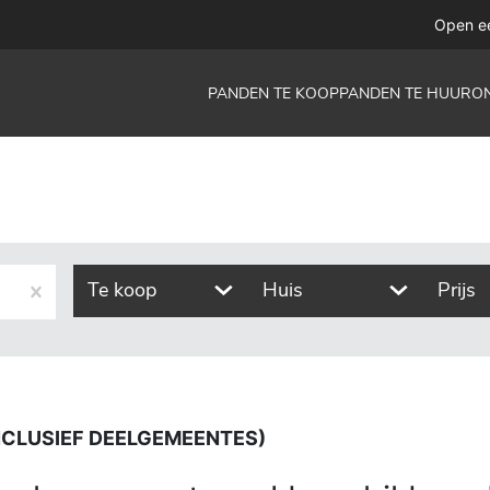
deelgemeentes)
Open e
PANDEN TE KOOP
PANDEN TE HUUR
O
Te koop
Huis
Prijs
INCLUSIEF DEELGEMEENTES)