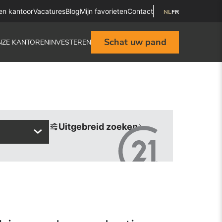
en kantoor
Vacatures
Blog
Mijn favorieten
Contact
NL
FR
Schat uw pand
NZE KANTOREN
INVESTEREN
Uitgebreid zoeken