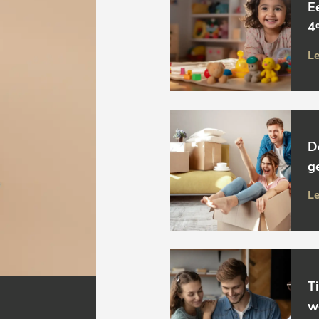
E
4ᵉ
Le
D
g
Le
T
w