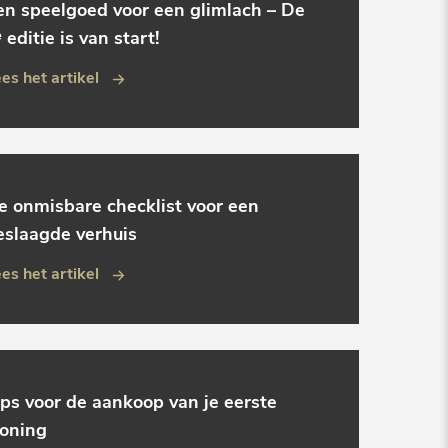
en speelgoed voor een glimlach – De
 editie is van start!
es het artikel
e onmisbare checklist voor een
eslaagde verhuis
es het artikel
ips voor de aankoop van je eerste
oning