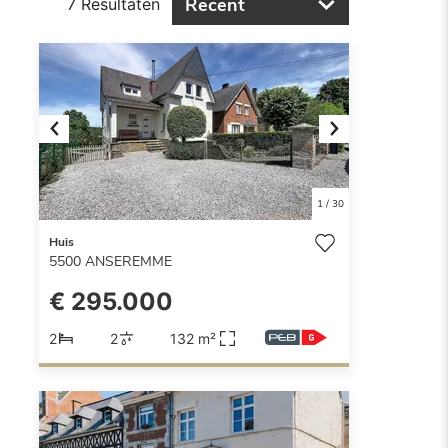
Recent
7 Resultaten
Previous
Next
1
/
30
Huis
5500
ANSEREMME
€ 295.000
2
2
132 m²