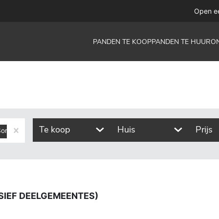
gemeentes)
Open e
PANDEN TE KOOP
PANDEN TE HUUR
O
Te koop
Huis
Prijs
orinnes
Thynes
USIEF DEELGEMEENTES)