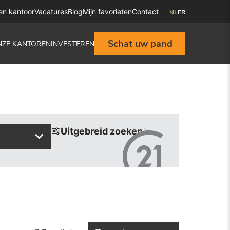
en kantoor
Vacatures
Blog
Mijn favorieten
Contact
NL
FR
Schat uw pand
NZE KANTOREN
INVESTEREN
Uitgebreid zoeken