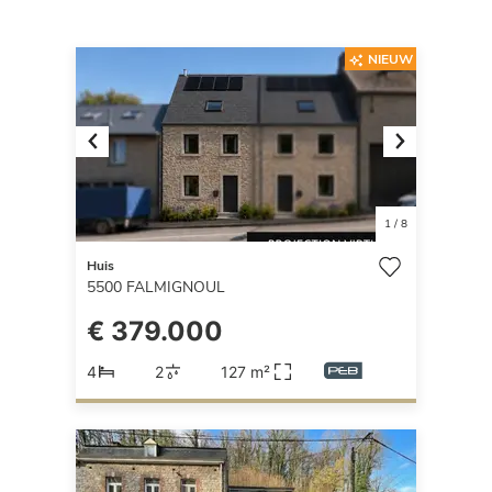
NIEUW
Previous
Next
1
/
8
Huis
5500
FALMIGNOUL
€ 379.000
4
2
127 m²