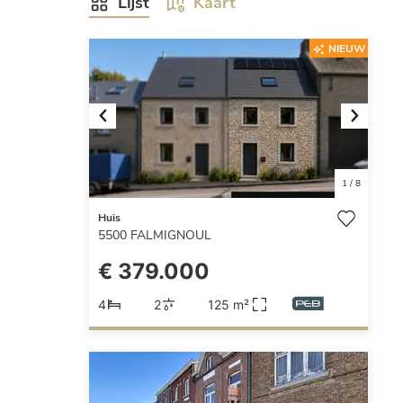
Lijst
Kaart
NIEUW
Previous
Next
1
/
8
Huis
5500
FALMIGNOUL
€ 379.000
4
2
125 m²