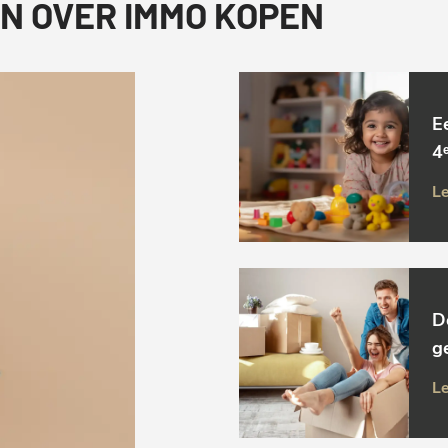
N OVER IMMO KOPEN
E
4ᵉ
Le
D
g
Le