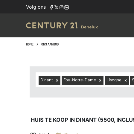
Navigated to Huis te koop in Dinant (5500, inclusief deel
Volg ons
HOME
ONS AANBOD
Dinant
Foy-Notre-Dame
Lisogne
S
HUIS TE KOOP IN DINANT (5500, INCL