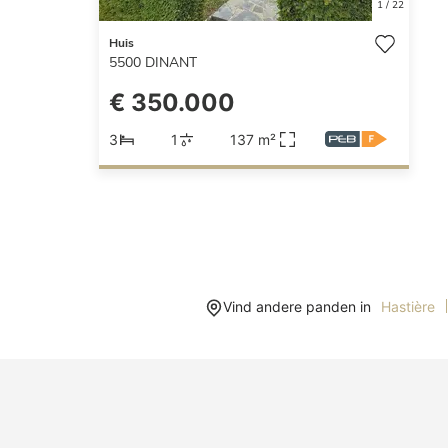
1
/
22
Huis
5500
DINANT
€ 350.000
3
1
137 m²
Vind andere panden in
Hastière