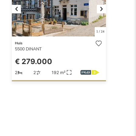
Previous
Next
1
/
24
Huis
5500
DINANT
€ 279.000
2
2
192 m²