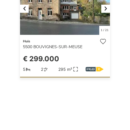
Previous
Next
1
/
21
Huis
5500
BOUVIGNES-SUR-MEUSE
€ 299.000
5
2
295 m²