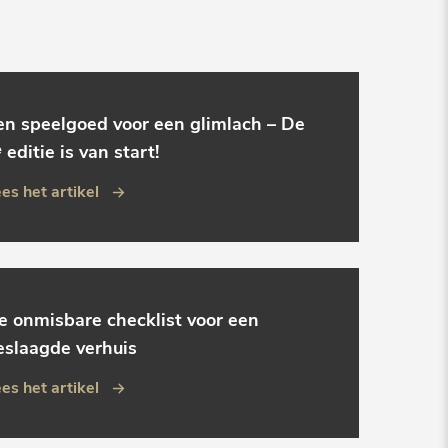
en speelgoed voor een glimlach – De
 editie is van start!
es het artikel
e onmisbare checklist voor een
eslaagde verhuis
es het artikel