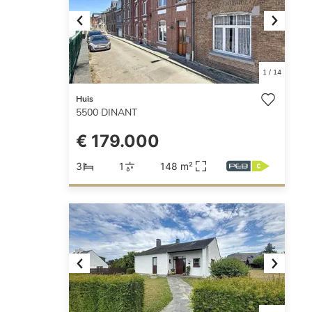
Previous
Next
1
/
14
Huis
5500
DINANT
€ 179.000
3
1
148 m²
Previous
Next