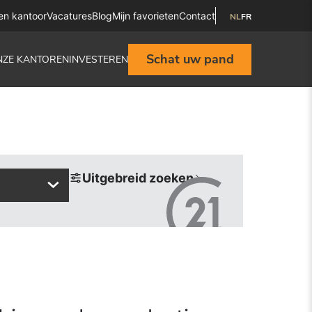
en kantoor
Vacatures
Blog
Mijn favorieten
Contact
NL
FR
Schat uw pand
NZE KANTOREN
INVESTEREN
Uitgebreid zoeken