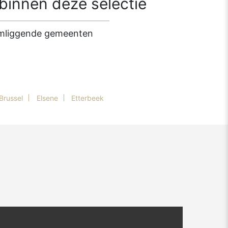
innen deze selectie
 omliggende gemeenten
Brussel
Elsene
Etterbeek