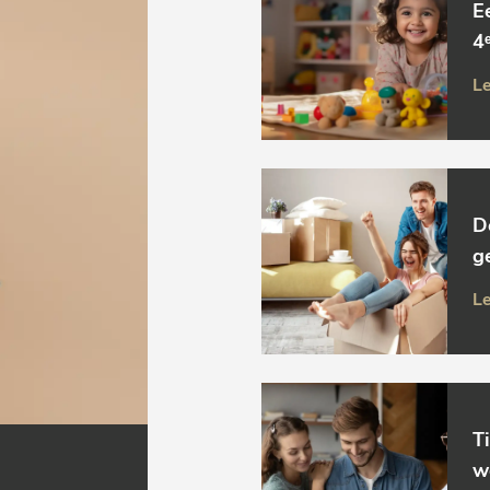
E
4ᵉ
Le
D
g
Le
T
w