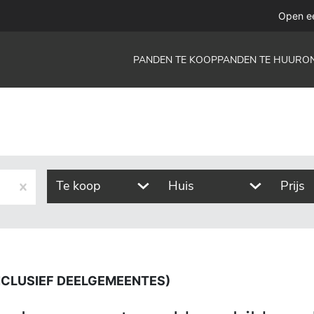
deelgemeentes)
Open e
PANDEN TE KOOP
PANDEN TE HUUR
O
Te koop
Huis
Prijs
INCLUSIEF DEELGEMEENTES)