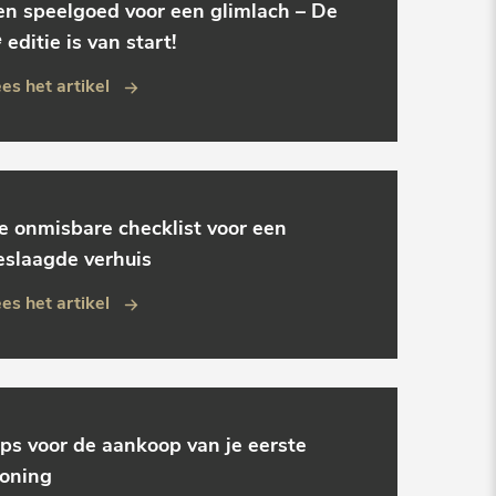
en speelgoed voor een glimlach – De
 editie is van start!
es het artikel
e onmisbare checklist voor een
eslaagde verhuis
es het artikel
ips voor de aankoop van je eerste
oning