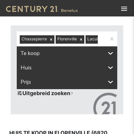
Navigated to Huis te koop in Florenville (6820, inclusief 
Chassepierre
Florenville
Lacuisine
6823
Te koop
Huis
Prijs
Uitgebreid zoeken
HUIS TE KOOP IN FLORENVILLE (6820,