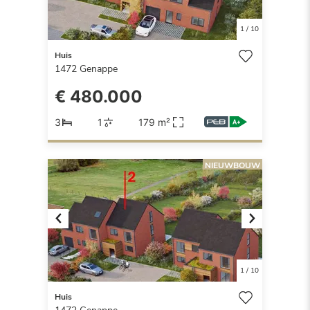
1
/
10
Huis
1472
Genappe
€ 480.000
3
1
179 m²
NIEUWBOUW
Previous
Next
1
/
10
Huis