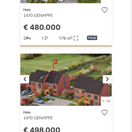
Huis
1470
GENAPPE
€ 480.000
3
1
179 m²
Previous
Next
1
/
10
Huis
1470
GENAPPE
€ 498.000