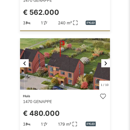
1470
GENAPPE
€ 562.000
3
1
240 m²
Previous
Next
1
/
10
Huis
1470
GENAPPE
€ 480.000
3
1
179 m²