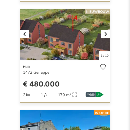
NIEUWBOUW
Previous
Next
1
/
10
Huis
1472
Genappe
€ 480.000
3
1
179 m²
IN OPTIE