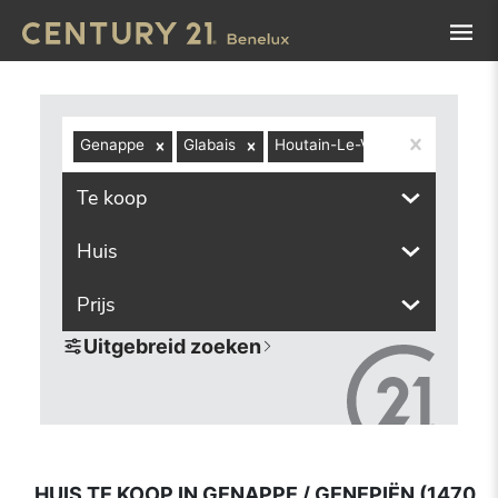
Navigated to Huis te koop in Genappe / Genepiën (1470, i
Genappe
Glabais
Houtain-Le-Val
Loupoigne
Te koop
Huis
Prijs
Uitgebreid zoeken
HUIS TE KOOP IN GENAPPE / GENEPIËN (1470,