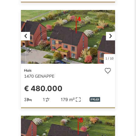
Previous
Next
1
/
10
Huis
1470
GENAPPE
€ 480.000
3
1
179 m²