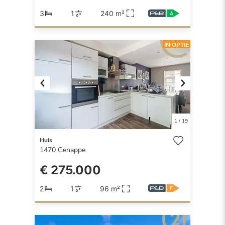
3
1
240 m²
IN OPTIE
Previous
Next
1
/
19
Huis
1470
Genappe
€ 275.000
2
1
96 m²