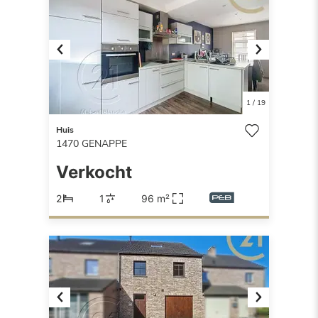
Previous
Next
1
/
19
Huis
1470
GENAPPE
Verkocht
2
1
96 m²
Previous
Next