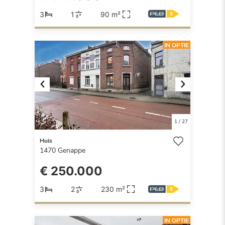
3
1
90 m²
IN OPTIE
Previous
Next
1
/
27
Huis
1470
Genappe
€ 250.000
3
2
230 m²
IN OPTIE