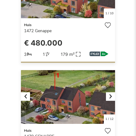
1
/
10
Huis
1472
Genappe
€ 480.000
3
1
179 m²
Previous
Next
1
/
12
Huis