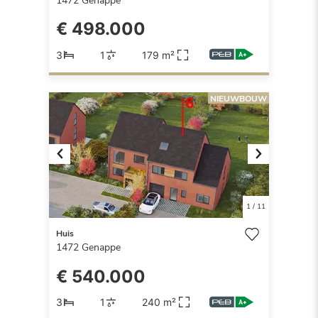
1472
Genappe
€ 498.000
3
1
179 m²
NIEUWBOUW
Previous
Next
1
/
11
Huis
1472
Genappe
€ 540.000
3
1
240 m²