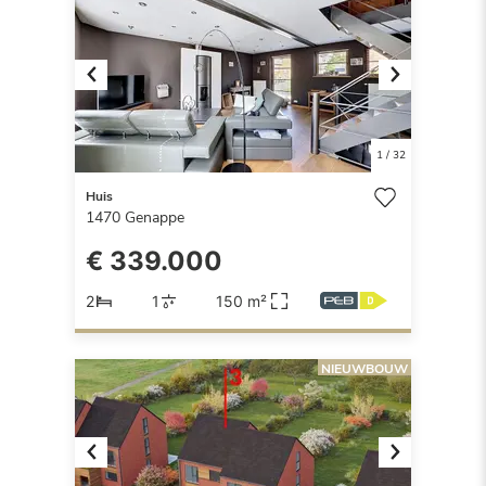
Previous
Next
1
/
32
Huis
1470
Genappe
€ 339.000
2
1
150 m²
NIEUWBOUW
Previous
Next