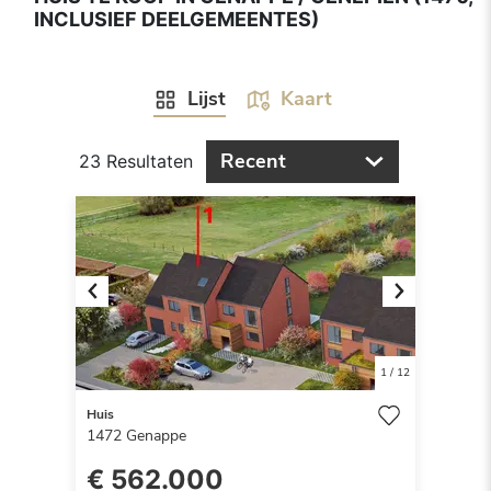
INCLUSIEF DEELGEMEENTES)
Lijst
Kaart
Recent
23 Resultaten
Previous
Next
1
/
12
Huis
1472
Genappe
€ 562.000