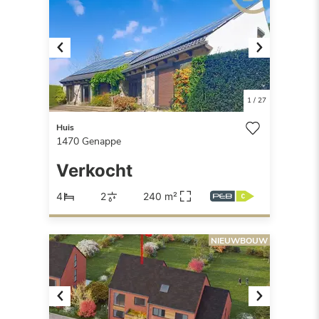
Previous
Next
1
/
27
Huis
1470
Genappe
Verkocht
4
2
240 m²
NIEUWBOUW
Previous
Next