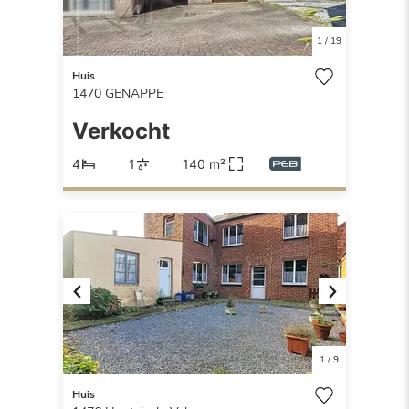
1
/
19
Huis
1470
GENAPPE
Verkocht
4
1
140 m²
Previous
Next
1
/
9
Huis