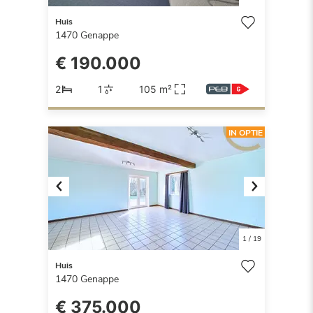
Huis
1470
Genappe
€ 190.000
2
1
105 m²
IN OPTIE
Previous
Next
1
/
19
Huis
1470
Genappe
€ 375.000