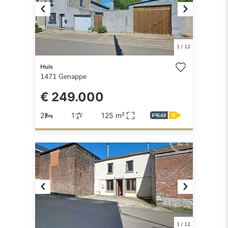
Previous
Next
1
/
12
Huis
1471
Genappe
€ 249.000
2
1
125 m²
Previous
Next
1
/
12