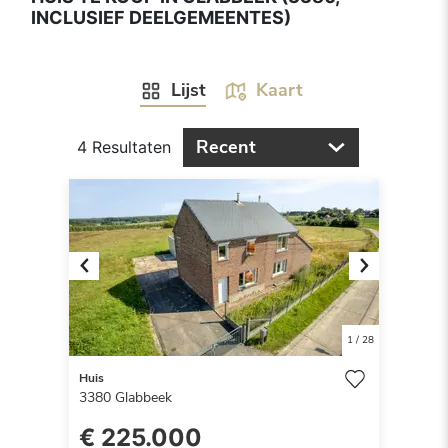
INCLUSIEF DEELGEMEENTES)
Lijst
Kaart
Recent
4 Resultaten
Previous
Next
1
/
28
Huis
3380
Glabbeek
€ 225.000