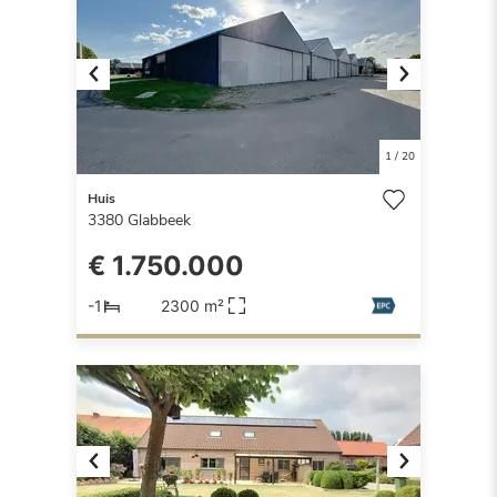
Previous
Next
1
/
20
Huis
3380
Glabbeek
€ 1.750.000
-1
2300 m²
Previous
Next