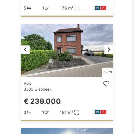
5
1
176 m²
Previous
Next
1
/
29
Huis
3380
Glabbeek
€ 239.000
3
1
191 m²