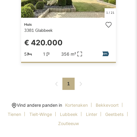
1
/
21
Huis
3381
Glabbeek
€ 420.000
5
1
356 m²
1
Vind andere panden in
Kortenaken
Bekkevoort
Tienen
Tielt-Winge
Lubbeek
Linter
Geetbets
Zoutleeuw