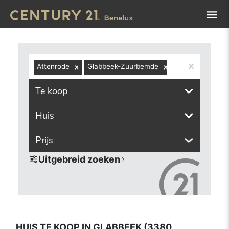
Navigated to Huis te koop in Glabbeek (3380, inclusief d
Attenrode
Glabbeek-Zuurbemde
Kapellen
Te koop
Huis
Prijs
Uitgebreid zoeken
HUIS TE KOOP IN GLABBEEK (3380,