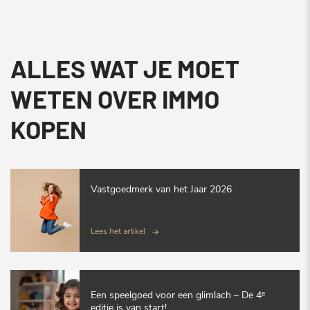
ALLES WAT JE MOET
WETEN OVER IMMO
KOPEN
Vastgoedmerk van het Jaar 2026
Lees het artikel
Een speelgoed voor een glimlach – De 4ᵉ
editie is van start!