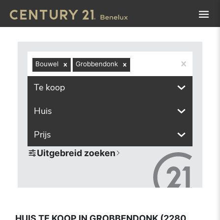
Navigated to Huis te koop in Grobbendonk (2280, inclusie
Bouwel
Grobbendonk
Te koop
Huis
Prijs
Uitgebreid zoeken
HUIS TE KOOP IN GROBBENDONK (2280,