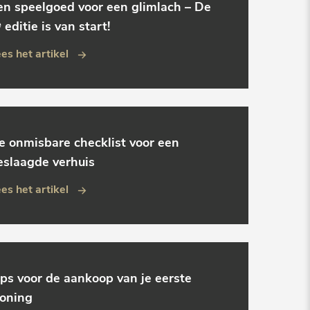
en speelgoed voor een glimlach – De
 editie is van start!
es het artikel
e onmisbare checklist voor een
eslaagde verhuis
es het artikel
ips voor de aankoop van je eerste
oning