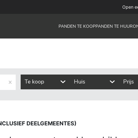
deelgemeentes)
Open e
PANDEN TE KOOP
PANDEN TE HUUR
O
Te koop
Huis
Prijs
 INCLUSIEF DEELGEMEENTES)