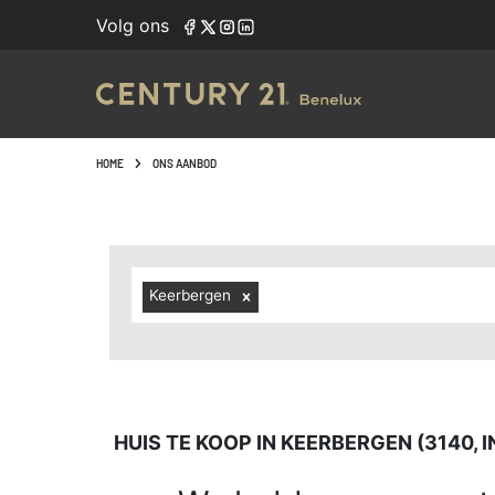
Navigated to Huis te koop in Keerbergen (3140, inclusief 
Volg ons
HOME
ONS AANBOD
Keerbergen
HUIS TE KOOP IN KEERBERGEN (3140,