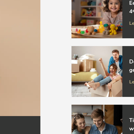
E
4ᵉ
Le
D
g
Le
T
w