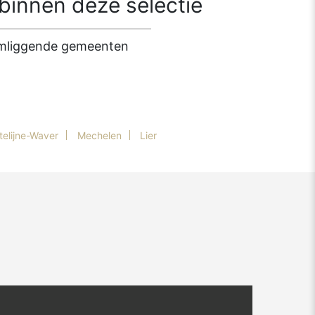
innen deze selectie
 omliggende gemeenten
telijne-Waver
Mechelen
Lier