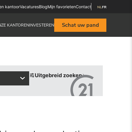
en kantoor
Vacatures
Blog
Mijn favorieten
Contact
NL
FR
Schat uw pand
NZE KANTOREN
INVESTEREN
Uitgebreid zoeken