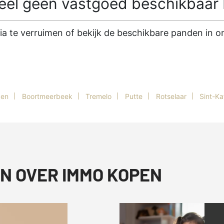
l geen vastgoed beschikbaar b
ria te verruimen of bekijk de beschikbare panden in
den
Boortmeerbeek
Tremelo
Putte
Rotselaar
Sint-Ka
N OVER IMMO KOPEN