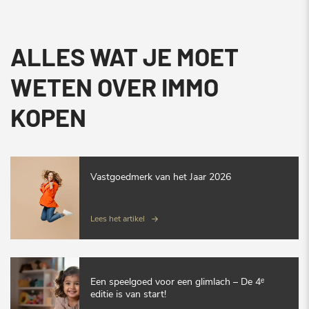
ALLES WAT JE MOET
WETEN OVER IMMO
KOPEN
Vastgoedmerk van het Jaar 2026
Lees het artikel
Een speelgoed voor een glimlach – De 4ᵉ
editie is van start!