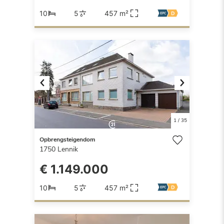
10
5
457 m²
Previous
Next
1
/
35
Opbrengsteigendom
1750
Lennik
€ 1.149.000
10
5
457 m²