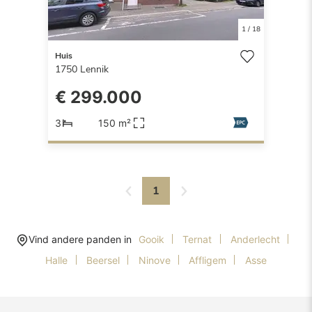
1
/
18
Huis
1750
Lennik
€ 299.000
3
150 m²
1
Vind andere panden in
Gooik
Ternat
Anderlecht
Halle
Beersel
Ninove
Affligem
Asse