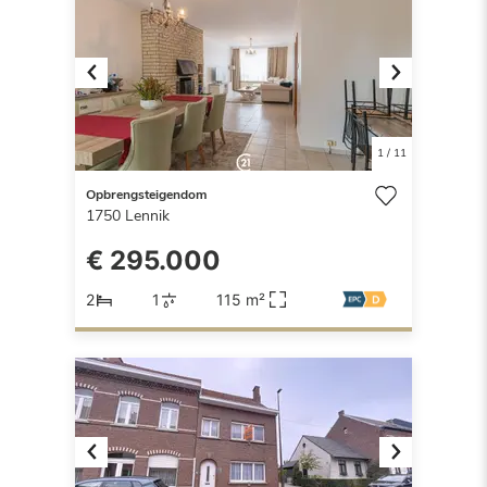
Previous
Next
1
/
11
Opbrengsteigendom
1750
Lennik
€ 295.000
2
1
115 m²
Previous
Next