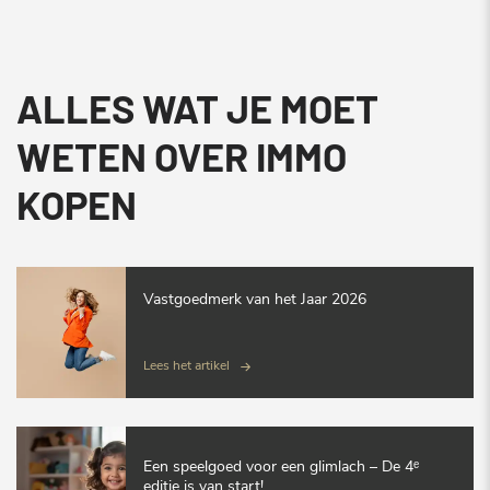
ALLES WAT JE MOET
WETEN OVER IMMO
KOPEN
Vastgoedmerk van het Jaar 2026
Lees het artikel
Een speelgoed voor een glimlach – De 4ᵉ
editie is van start!