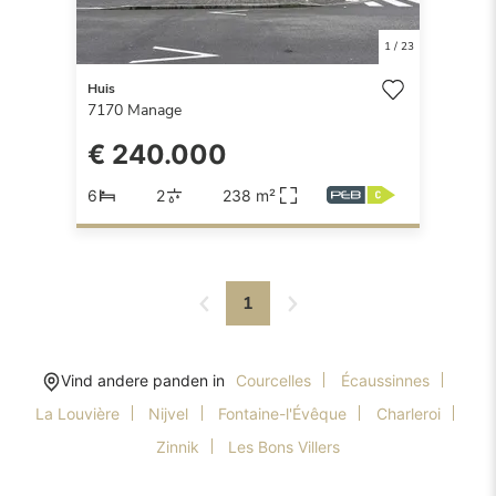
1
/
23
Huis
7170
Manage
€ 240.000
6
2
238 m²
1
Vind andere panden in
Courcelles
Écaussinnes
La Louvière
Nijvel
Fontaine-l'Évêque
Charleroi
Zinnik
Les Bons Villers