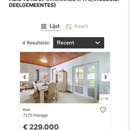
DEELGEMEENTES)
Lijst
Kaart
Recent
4 Resultaten
Previous
Next
1
/
20
Huis
7170
Manage
€ 229.000