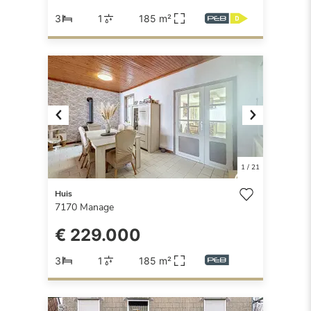
3
1
185 m²
Previous
Next
1
/
21
Huis
7170
Manage
€ 229.000
3
1
185 m²