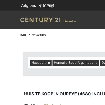
Navigated to Huis te koop in Oupeye (4680, inclusief dee
Volg ons
HOME
ONS AANBOD
Haccourt
Hermalle-Sous-Argenteau
O
HUIS TE KOOP IN OUPEYE (4680, INC