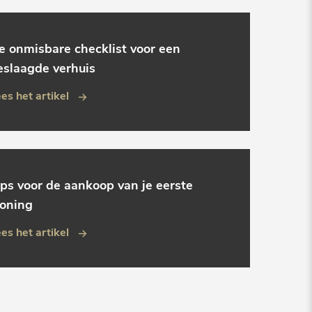
e onmisbare checklist voor een
eslaagde verhuis
es het artikel
ips voor de aankoop van je eerste
oning
es het artikel