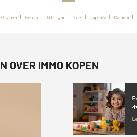
Oupeye
Herstal
Bitsingen
Luik
Juprelle
Dalhem
N OVER IMMO KOPEN
E
4ᵉ
Le