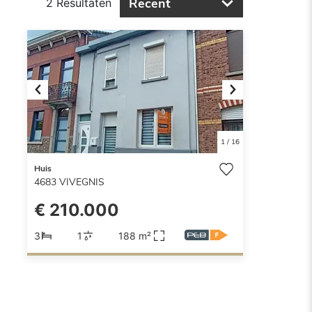
Recent
2 Resultaten
Previous
Next
1
/
16
Huis
4683
VIVEGNIS
€ 210.000
3
1
188 m²