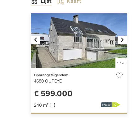
Lijst
Kaart
Previous
Next
1
/
28
Opbrengsteigendom
4680
OUPEYE
€ 599.000
240 m²