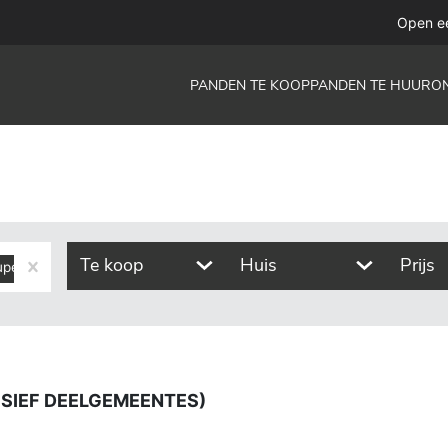
lgemeentes)
Open e
PANDEN TE KOOP
PANDEN TE HUUR
O
Te koop
Huis
Prijs
upeye
Heure-Le-Romain
Vivegnis
LUSIEF DEELGEMEENTES)