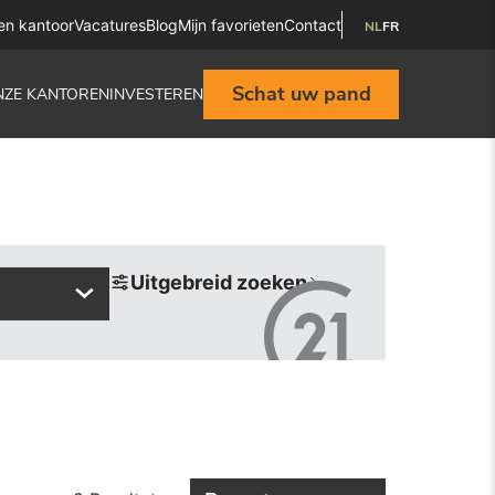
en kantoor
Vacatures
Blog
Mijn favorieten
Contact
NL
FR
Schat uw pand
NZE KANTOREN
INVESTEREN
Uitgebreid zoeken