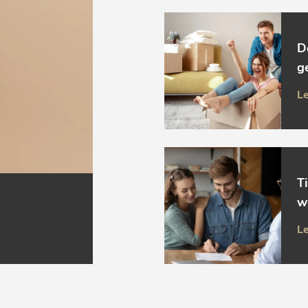
D
g
Le
T
w
Le