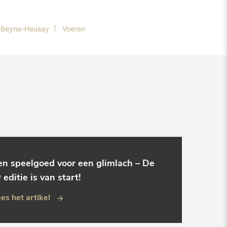
Beyne-Heusay
Voeren
en speelgoed voor een glimlach – De
 editie is van start!
es het artikel