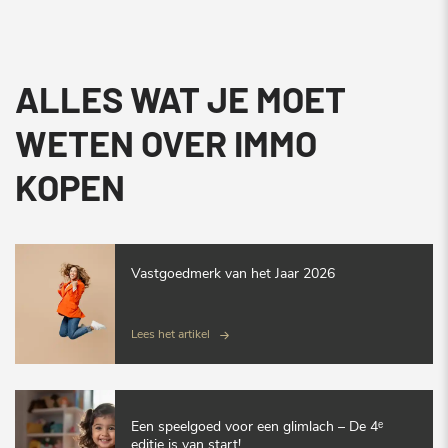
ALLES WAT JE MOET
WETEN OVER IMMO
KOPEN
Vastgoedmerk van het Jaar 2026
Lees het artikel
Een speelgoed voor een glimlach – De 4ᵉ
editie is van start!