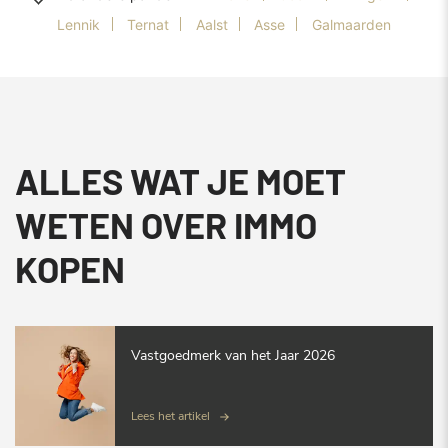
Lennik
Ternat
Aalst
Asse
Galmaarden
ALLES WAT JE MOET
WETEN OVER IMMO
KOPEN
Vastgoedmerk van het Jaar 2026
Lees het artikel