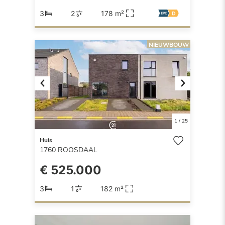
3
2
178 m²
NIEUWBOUW
Previous
Next
1
/
25
Huis
1760
ROOSDAAL
€ 525.000
3
1
182 m²