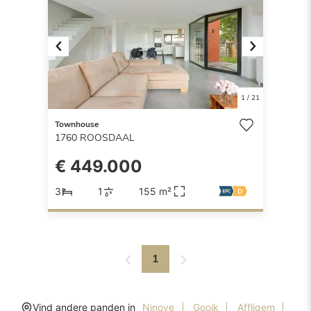
Previous
Next
1
/
21
Townhouse
1760
ROOSDAAL
€ 449.000
3
1
155 m²
1
Vind andere panden in
Ninove
Gooik
Affligem