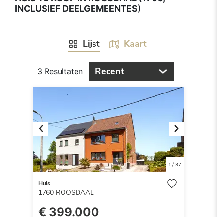
INCLUSIEF DEELGEMEENTES)
Lijst
Kaart
Recent
3 Resultaten
Previous
Next
1
/
37
Huis
1760
ROOSDAAL
€ 399.000