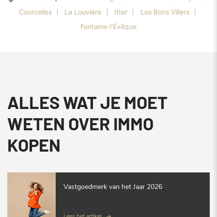
Courcelles
La Louvière
Itter
Les Bons Villers
Fontaine-l'Évêque
ALLES WAT JE MOET
WETEN OVER IMMO
KOPEN
Vastgoedmerk van het Jaar 2026
Lees het artikel