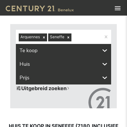
Navigated to Huis te koop in Seneffe (7180, inclusief dee
Arquennes
Seneffe
Te koop
Huis
Prijs
Uitgebreid zoeken
HUIS TE KOOP IN SENEFFE (7180, INCLUSIEF