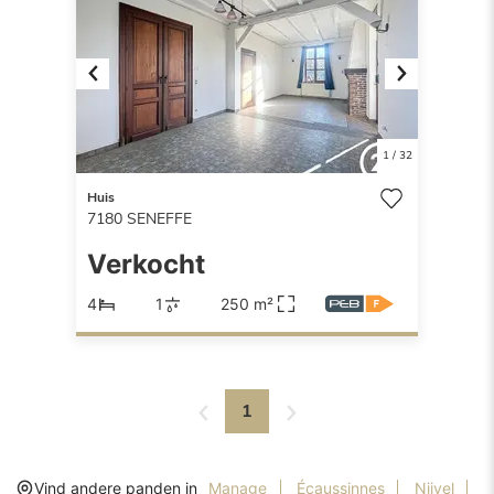
Previous
Next
1
/
32
Huis
7180
SENEFFE
Verkocht
4
1
250 m²
1
Vind andere panden in
Manage
Écaussinnes
Nijvel