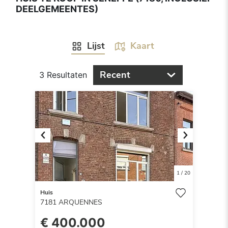
DEELGEMEENTES)
Lijst
Kaart
Recent
3 Resultaten
Previous
Next
1
/
20
Huis
7181
ARQUENNES
€ 400.000