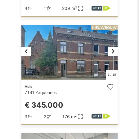
4
1
209 m²
NIEUWBOUW
Previous
Next
1
/
19
Huis
7181
Arquennes
€ 345.000
3
2
176 m²