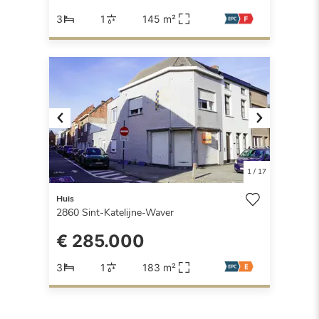
3
1
145 m²
Previous
Next
1
/
17
Huis
2860
Sint-Katelijne-Waver
€ 285.000
3
1
183 m²