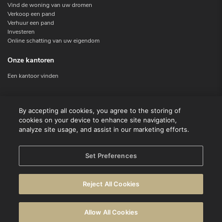
Vind de woning van uw dromen
Verkoop een pand
Verhuur een pand
Investeren
Online schatting van uw eigendom
Onze kantoren
Een kantoor vinden
Contacteer ons
By accepting all cookies, you agree to the storing of
cookies on your device to enhance site navigation,
Contact
analyze site usage, and assist in our marketing efforts.
Facebook
Instagram
X
Set Preferences
Linkedin
Reject All Cookies
© CENTURY 21 Benelux
Gebruiksvoorwaarden
Privacyverklaring
Allow All Cookies
Waarschuwing
Cookie beleid