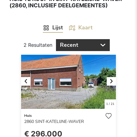
(2860, INCLUSIEF DEELGEMEENTES)
Lijst
Kaart
Recent
2 Resultaten
Previous
Next
1
/
21
Huis
2860
SINT-KATELIJNE-WAVER
€ 296.000