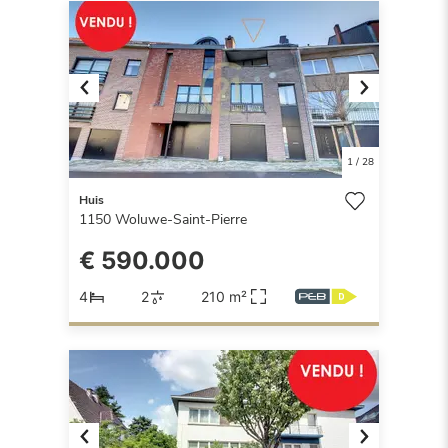
Previous
Next
1
/
28
Huis
1150
Woluwe-Saint-Pierre
€ 590.000
4
2
210 m²