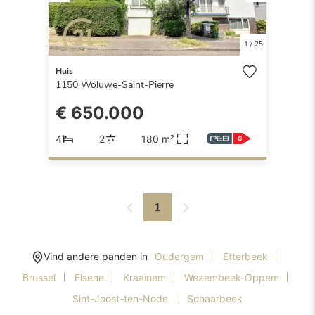
Previous
Next
1
/
25
Huis
1150
Woluwe-Saint-Pierre
€ 650.000
4
2
180 m²
1
Vind andere panden in
Oudergem
Etterbeek
Brussel
Elsene
Kraainem
Wezembeek-Oppem
Sint-Joost-ten-Node
Schaarbeek