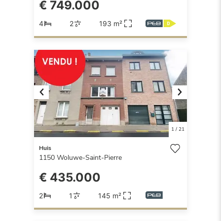
€ 749.000
4
2
193 m²
Previous
Next
1
/
21
Huis
1150
Woluwe-Saint-Pierre
€ 435.000
2
1
145 m²