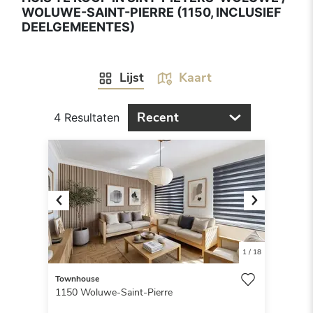
WOLUWE-SAINT-PIERRE (1150, INCLUSIEF
DEELGEMEENTES)
Lijst
Kaart
Recent
4 Resultaten
Previous
Next
1
/
18
Townhouse
1150
Woluwe-Saint-Pierre