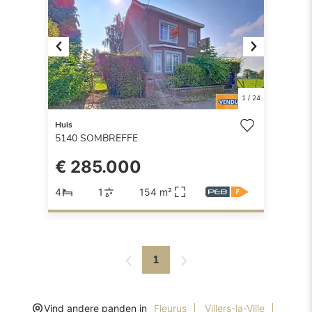
Previous
Next
1
/
24
Huis
5140
SOMBREFFE
€ 285.000
4
1
154 m²
1
Vind andere panden in
Fleurus
Villers-la-Ville