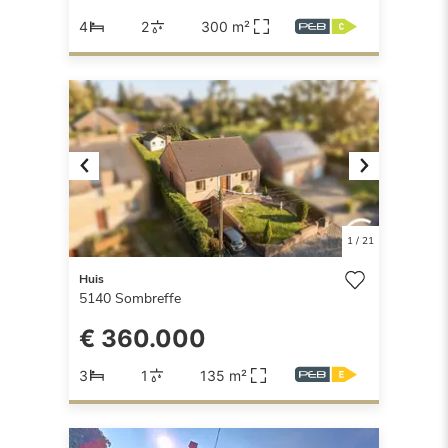
4
2
300 m²
Previous
Next
1
/
21
Huis
5140
Sombreffe
€ 360.000
3
1
135 m²