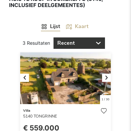
INCLUSIEF DEELGEMEENTES)
Lijst
Kaart
Recent
3 Resultaten
Previous
Next
1
/
30
Villa
5140
TONGRINNE
€ 559.000