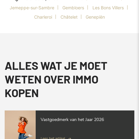
Jemeppe-sur-Sambre
Gembloers
Les Bons Villers
Charleroi
Châtelet
Genepiën
ALLES WAT JE MOET
WETEN OVER IMMO
KOPEN
Vastgoedmerk van het Jaar 2026
Lees het artikel