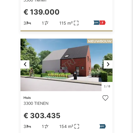
3300
Tienen
€ 139.000
3
1
115 m²
NIEUWBOUW
Previous
Next
1
/
8
Huis
3300
TIENEN
€ 303.435
3
1
154 m²