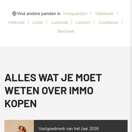
Vind andere panden in
Hoegaarden
Glabbeek
Hélécine
Linter
Lubbeek
Landen
Zoutleeuw
Bierbeek
ALLES WAT JE MOET
WETEN OVER IMMO
KOPEN
Vastgoedmerk van het Jaar 2026