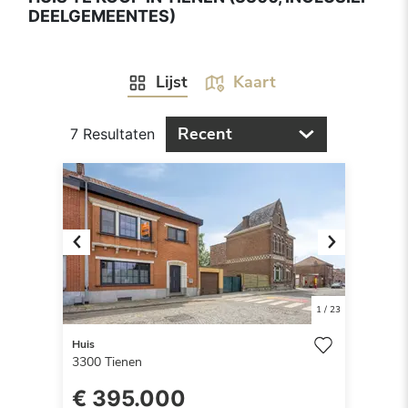
DEELGEMEENTES)
Lijst
Kaart
Recent
7 Resultaten
Previous
Next
1
/
23
Huis
3300
Tienen
€ 395.000