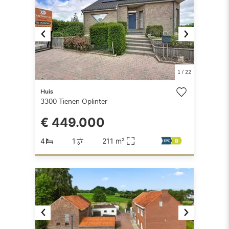
Previous
Next
1
/
22
Huis
3300
Tienen Oplinter
€ 449.000
4
1
211 m²
Previous
Next