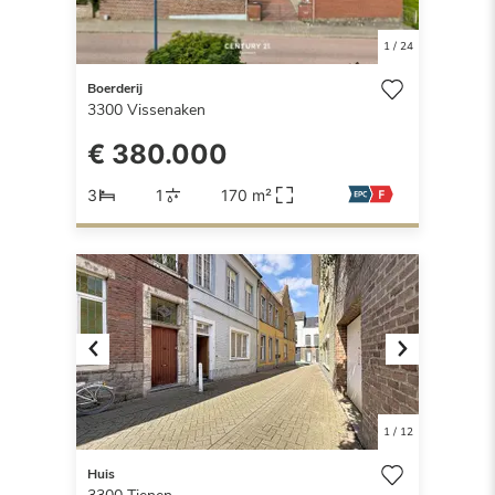
1
/
24
Boerderij
3300
Vissenaken
€ 380.000
3
1
170 m²
Previous
Next
1
/
12
Huis