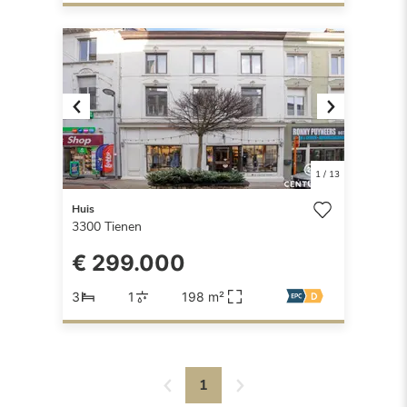
Previous
Next
1
/
13
Huis
3300
Tienen
€ 299.000
3
1
198 m²
1