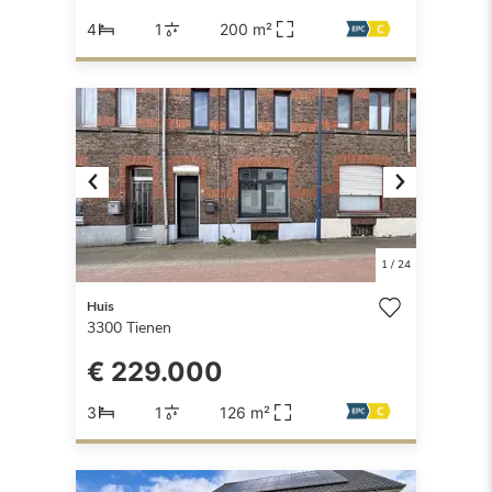
4
1
200 m²
Previous
Next
1
/
24
Huis
3300
Tienen
€ 229.000
3
1
126 m²