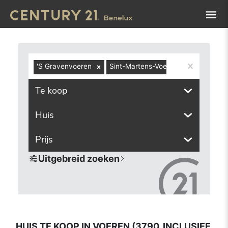
Navigated to Huis te koop in Voeren (3790, inclusief deel
'S Gravenvoeren
Sint-Martens-Voeren
Remersda
Te koop
Huis
Prijs
Uitgebreid zoeken
HUIS TE KOOP IN VOEREN (3790, INCLUSIEF