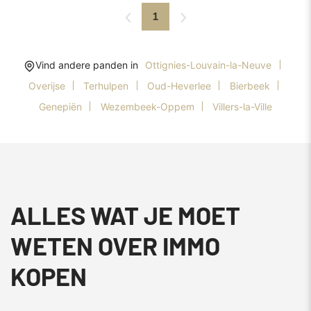
1
Vind andere panden in
Ottignies-Louvain-la-Neuve
Overijse
Terhulpen
Oud-Heverlee
Bierbeek
Genepiën
Wezembeek-Oppem
Villers-la-Ville
ALLES WAT JE MOET
WETEN OVER IMMO
KOPEN