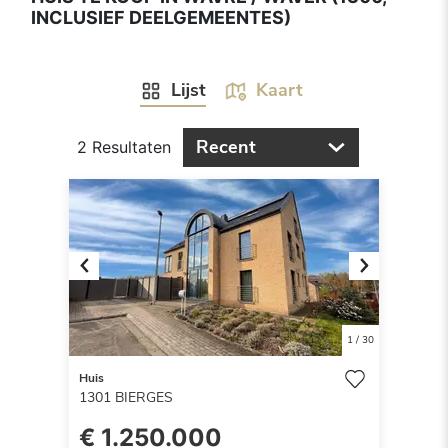
INCLUSIEF DEELGEMEENTES)
Lijst
Kaart
Recent
2 Resultaten
Previous
Next
1
/
30
Huis
1301
BIERGES
€ 1.250.000