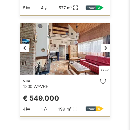
5
4
577 m²
Previous
Next
1
/
19
Villa
1300
WAVRE
€ 549.000
4
1
199 m²