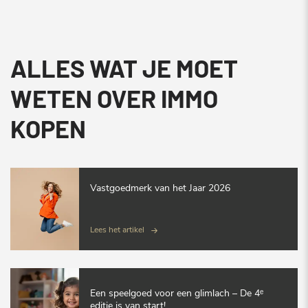
ALLES WAT JE MOET
WETEN OVER IMMO
KOPEN
Vastgoedmerk van het Jaar 2026
Lees het artikel
Een speelgoed voor een glimlach – De 4ᵉ
editie is van start!