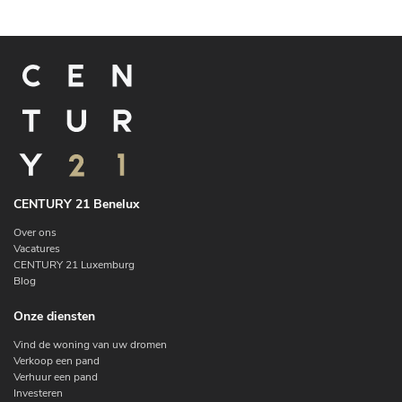
CENTURY 21 Benelux
Over ons
Vacatures
CENTURY 21 Luxemburg
Blog
Onze diensten
Vind de woning van uw dromen
Verkoop een pand
Verhuur een pand
Investeren