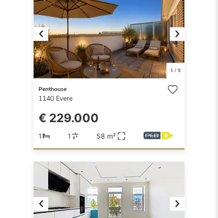
Previous
Next
1
/
9
Penthouse
1140
Evere
€ 229.000
1
1
58 m²
Previous
Next