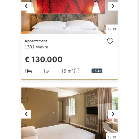
Previous
Next
1
/
19
Appartement
1301
Wavre
€ 130.000
1
1
15 m²
Previous
Next
1
/
19