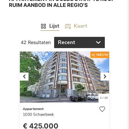
RUIM AANBOD IN ALLE REGIO'S
Lijst
Kaart
Recent
42 Resultaten
NIEUW
Previous
Next
1
/
10
Appartement
1030
Schaerbeek
€ 425.000