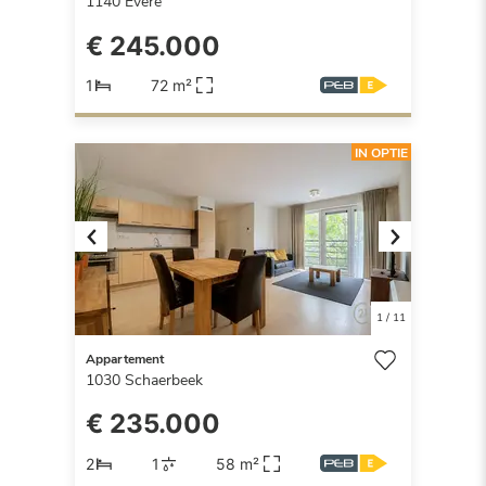
1140
Evere
€ 245.000
1
72 m²
IN OPTIE
Previous
Next
1
/
11
Appartement
1030
Schaerbeek
€ 235.000
2
1
58 m²