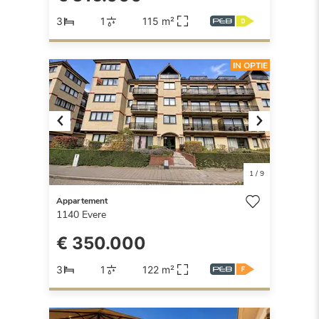
3
1
115 m²
IN OPTIE
Previous
Next
1
/
9
Appartement
1140
Evere
€ 350.000
3
1
122 m²