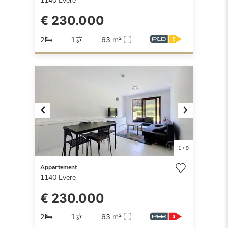
1140
Evere
€ 230.000
2
1
63 m²
Previous
Next
1
/
9
Appartement
1140
Evere
€ 230.000
2
1
63 m²