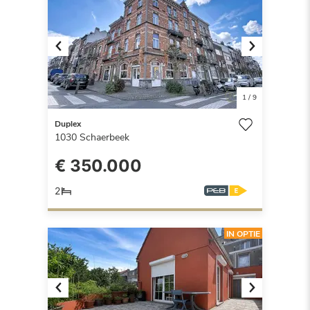
Previous
Next
1
/
9
Duplex
1030
Schaerbeek
€ 350.000
2
IN OPTIE
Previous
Next