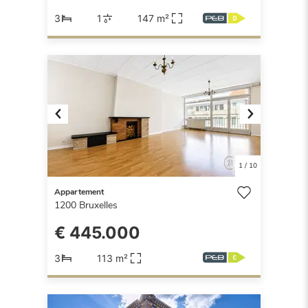
3
1
147 m²
Previous
Next
1
/
10
Appartement
1200
Bruxelles
€ 445.000
3
113 m²