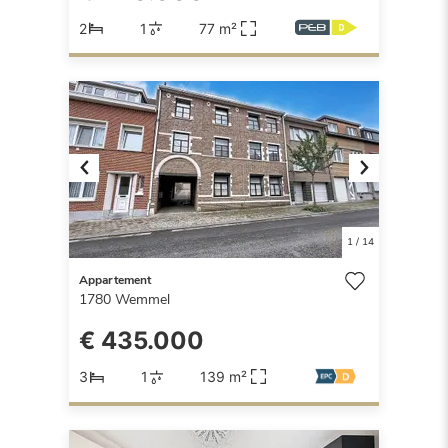
2
1
77 m²
Previous
Next
1
/
14
Appartement
1780
Wemmel
€ 435.000
3
1
139 m²