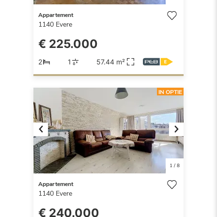
Appartement
1140
Evere
€ 225.000
2
1
57.44 m²
IN OPTIE
Previous
Next
1
/
8
Appartement
1140
Evere
€ 240.000