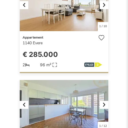
Previous
Next
1
/
10
Appartement
1140
Evere
€ 285.000
2
96 m²
Previous
Next
1
/
12