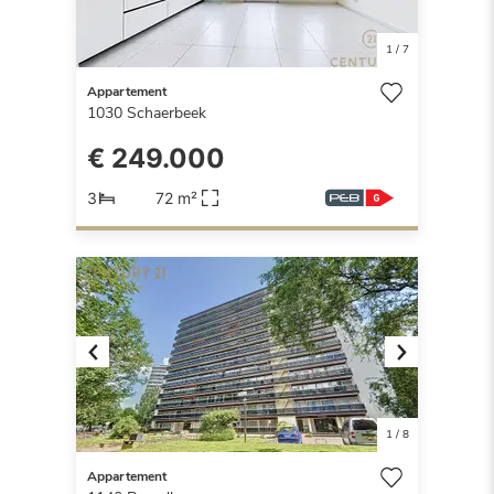
1
/
7
Appartement
1030
Schaerbeek
€ 249.000
3
72 m²
Previous
Next
1
/
8
Appartement