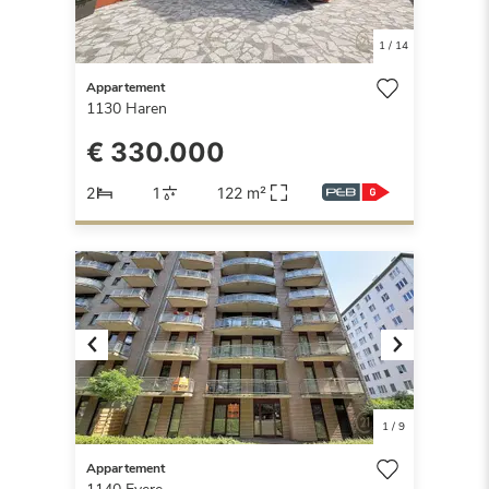
1
/
14
Appartement
1130
Haren
€ 330.000
2
1
122 m²
Previous
Next
1
/
9
Appartement