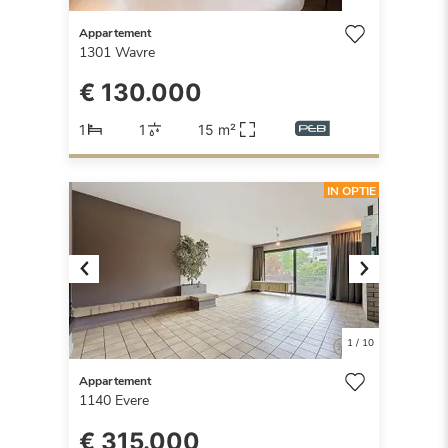
Appartement
1301
Wavre
€ 130.000
1
1
15 m²
IN OPTIE
Previous
Next
1
/
10
Appartement
1140
Evere
€ 315.000