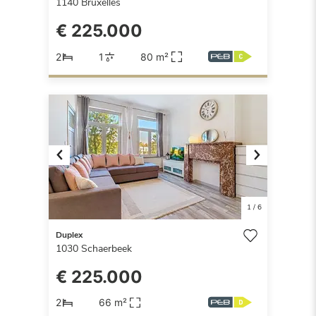
1140
Bruxelles
€ 225.000
2
1
80 m²
Previous
Next
1
/
6
Duplex
1030
Schaerbeek
€ 225.000
2
66 m²