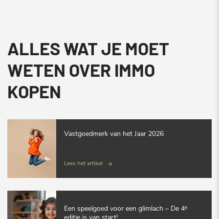
ALLES WAT JE MOET
WETEN OVER IMMO
KOPEN
Vastgoedmerk van het Jaar 2026
Lees het artikel
Een speelgoed voor een glimlach – De 4ᵉ
editie is van start!