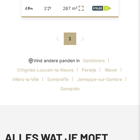
4
2
287 m²
1
Vind andere panden in
Gembloers
Ottignies-Louvain-la-Neuve
Perwijs
Waver
Villers-la-Ville
Sombreffe
Jemeppe-sur-Sambre
Genepiën
ALLES WAT JE MOET