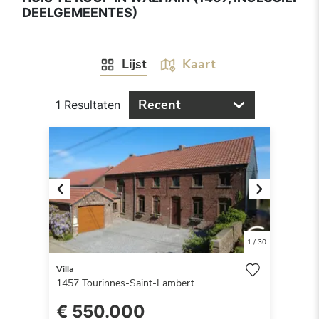
DEELGEMEENTES)
Lijst
Kaart
Recent
1 Resultaten
Previous
Next
1
/
30
Villa
1457
Tourinnes-Saint-Lambert
€ 550.000